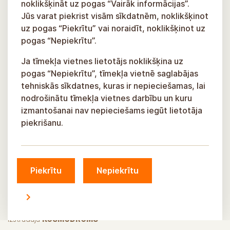
noklikšķināt uz pogas “Vairāk informācijas”.
Jūs varat piekrist visām sīkdatnēm, noklikšķinot
uz pogas “Piekrītu” vai noraidīt, noklikšķinot uz
pogas “Nepiekrītu”.
Ja tīmekļa vietnes lietotājs noklikšķina uz
pogas “Nepiekrītu”, tīmekļa vietnē saglabājas
tehniskās sīkdatnes, kuras ir nepieciešamas, lai
nodrošinātu tīmekļa vietnes darbību un kuru
izmantošanai nav nepieciešams iegūt lietotāja
piekrišanu.
Piekrītu
Nepiekrītu
© Siguldas novada pašvaldība, 2026.
Izstrādāja
KOSMODROMS