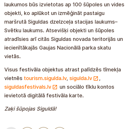
laukumos būs izvietotas ap 100 šūpoles un vides
objekti, ko aplūkot un izmēģināt pastaigu
maršrutā Siguldas dzelzceļa stacijas laukums–
Svētku laukums. Atsevišķi objekti un šūpoles
atradīsies arī citās Siguldas novada teritorijās un
iecienītākajās Gaujas Nacionālā parka skatu
vietās.
Visus festivāla objektus atrast palīdzēs tīmekļa
vietnēs
tourism.sigulda.lv
,
sigulda.lv
,
siguldasfestivals.lv
un sociālo tīklu kontos
ievietotā digitālā festivāla karte.
Zaķi šūpojas Siguldā!