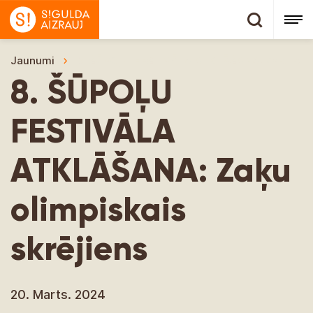
Jaunumi
8. ŠŪPOĻU FESTIVĀLA ATKLĀŠANA: Zaķu olimp
8. ŠŪPOĻU
FESTIVĀLA
ATKLĀŠANA: Zaķu
olimpiskais
skrējiens
20. Marts. 2024