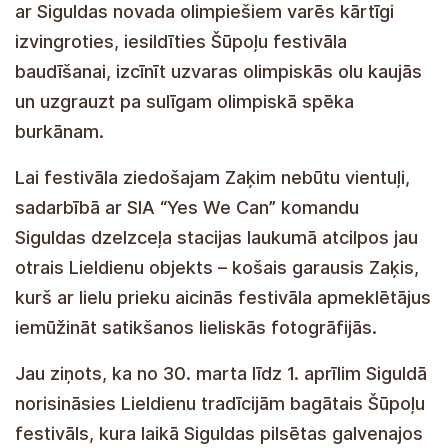
ar Siguldas novada olimpiešiem varēs kārtīgi
izvingroties, iesildīties Šūpoļu festivāla
baudīšanai, izcīnīt uzvaras olimpiskās olu kaujās
un uzgrauzt pa sulīgam olimpiskā spēka
burkānam.
Lai festivāla ziedošajam Zaķim nebūtu vientuļi,
sadarbībā ar SIA “Yes We Can” komandu
Siguldas dzelzceļa stacijas laukumā atcilpos jau
otrais Lieldienu objekts – košais garausis Zaķis,
kurš ar lielu prieku aicinās festivāla apmeklētājus
iemūžināt satikšanos lieliskās fotogrāfijās.
Jau ziņots, ka no 30. marta līdz 1. aprīlim Siguldā
norisināsies Lieldienu tradīcijām bagātais Šūpoļu
festivāls, kura laikā Siguldas pilsētas galvenajos