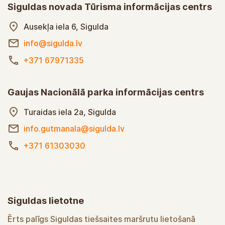
Siguldas novada Tūrisma informācijas centrs
Ausekļa iela 6, Sigulda
info@sigulda.lv
+371 67971335
Gaujas Nacionālā parka informācijas centrs
Turaidas iela 2a, Sigulda
info.gutmanala@sigulda.lv
+371 61303030
Siguldas lietotne
Ērts palīgs Siguldas tiešsaites maršrutu lietošanā