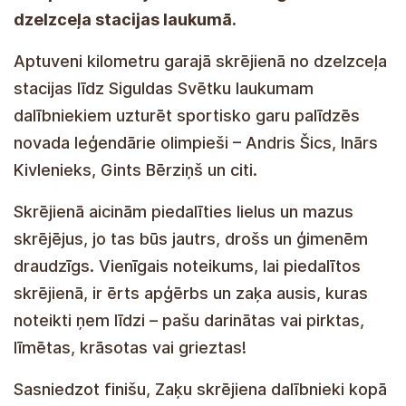
dzelzceļa stacijas laukumā.
Aptuveni kilometru garajā skrējienā no dzelzceļa
stacijas līdz Siguldas Svētku laukumam
dalībniekiem uzturēt sportisko garu palīdzēs
novada leģendārie olimpieši – Andris Šics, Inārs
Kivlenieks, Gints Bērziņš un citi.
Skrējienā aicinām piedalīties lielus un mazus
skrējējus, jo tas būs jautrs, drošs un ģimenēm
draudzīgs. Vienīgais noteikums, lai piedalītos
skrējienā, ir ērts apģērbs un zaķa ausis, kuras
noteikti ņem līdzi – pašu darinātas vai pirktas,
līmētas, krāsotas vai grieztas!
Sasniedzot finišu, Zaķu skrējiena dalībnieki kopā