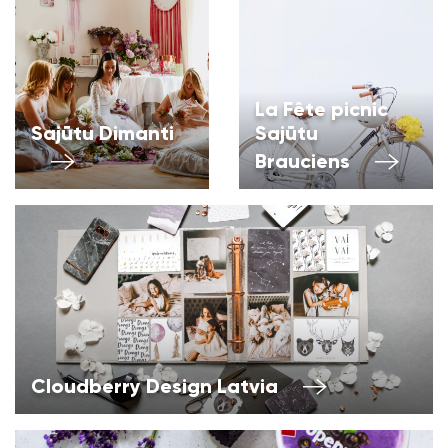
La Fête picnic
Sajūtu Dimanti
Sajūtu
Brauciens
Cloudberry Design Latvia