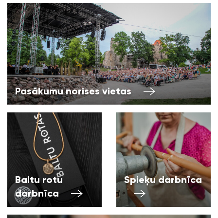
Pasākumu norises vietas
Baltu rotu
Spieķu darbnīca
darbnīca