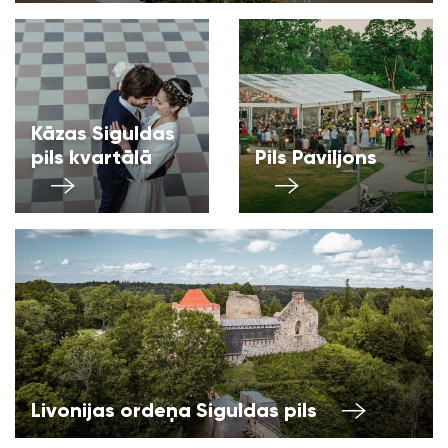
Kāzas Siguldas
pils kvartālā
Pils Paviljons
Livonijas ordeņa Siguldas pils