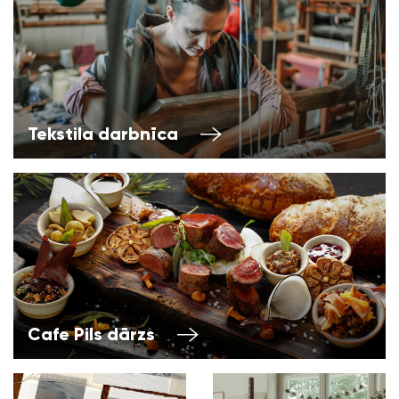
Tekstila darbnīca
Cafe Pils dārzs