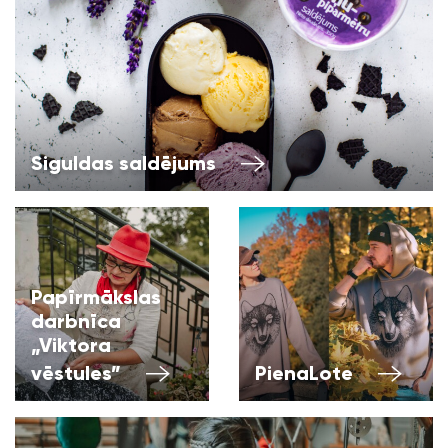
Siguldas saldējums
Papīrmākslas
darbnīca
„Viktora
vēstules”
PienaLote