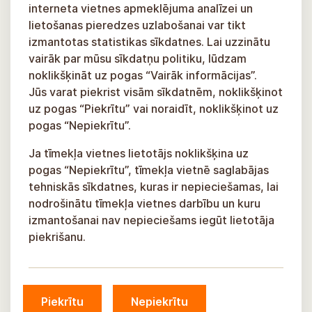
interneta vietnes apmeklējuma analīzei un
lietošanas pieredzes uzlabošanai var tikt
izmantotas statistikas sīkdatnes. Lai uzzinātu
vairāk par mūsu sīkdatņu politiku, lūdzam
noklikšķināt uz pogas “Vairāk informācijas”.
Jūs varat piekrist visām sīkdatnēm, noklikšķinot
uz pogas “Piekrītu” vai noraidīt, noklikšķinot uz
pogas “Nepiekrītu”.
Ja tīmekļa vietnes lietotājs noklikšķina uz
pogas “Nepiekrītu”, tīmekļa vietnē saglabājas
tehniskās sīkdatnes, kuras ir nepieciešamas, lai
nodrošinātu tīmekļa vietnes darbību un kuru
izmantošanai nav nepieciešams iegūt lietotāja
piekrišanu.
Piekrītu
Nepiekrītu