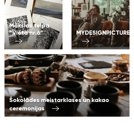
Mākslas telpa
”Vieta nr.6″
MYDESIGNPICTURES
Šokolādes meistarklases un kakao
ceremonijas