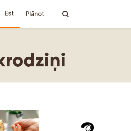
Ēst
Plānot
krodziņi