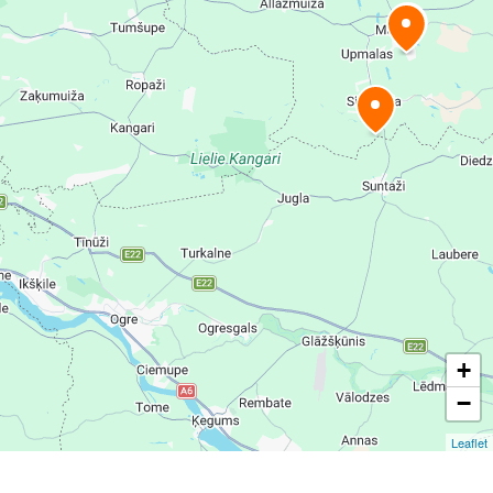
+
−
Leaflet