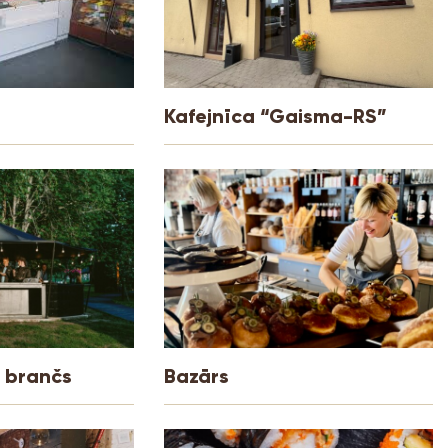
Kafejnīca “Gaisma-RS”
 brančs
Bazārs