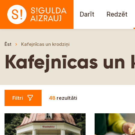
Darīt
Redzēt
Ēst
Kafejnīcas un krodziņi
Kafejnīcas un 
Filtri
48
rezultāti