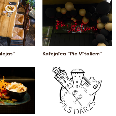
nlejas”
Kafejnīca “Pie Vītoliem”