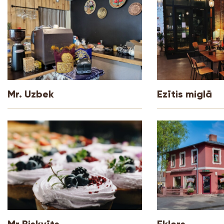
Mr. Uzbek
Ezītis miglā
Mr.Biskvīts
Eklers