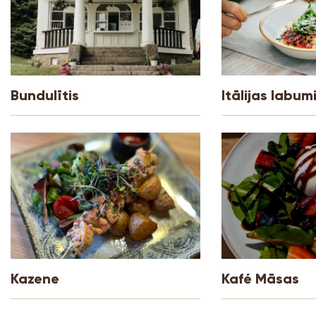
Bundulītis
Itālijas labum
Kazene
Kafé Māsas