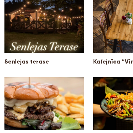
Senlejas terase
Kafejnīca “Vī