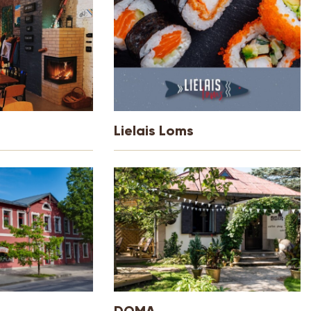
Lielais Loms
DOMA