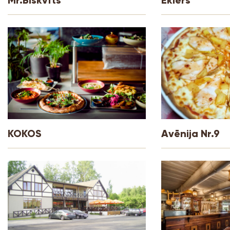
KOKOS
Avēnija Nr.9