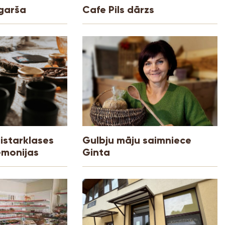
garša
Cafe Pils dārzs
istarklases
Gulbju māju saimniece
emonijas
Ginta