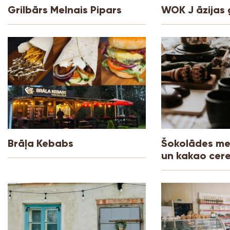
Grilbārs Melnais Pipars
WOK J āzijas 
Brāļa Kebabs
Šokolādes me
un kakao cer