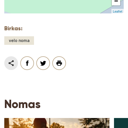
−
Leaflet
Birkas:
velo noma
Nomas