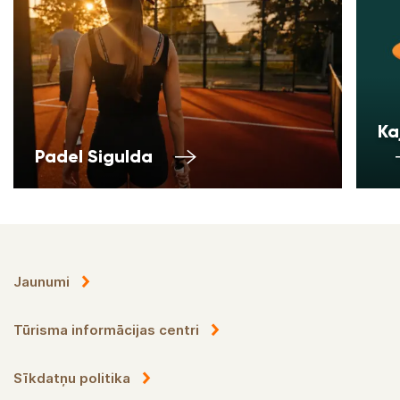
Ka
Padel Sigulda
Jaunumi
Tūrisma informācijas centri
Sīkdatņu politika