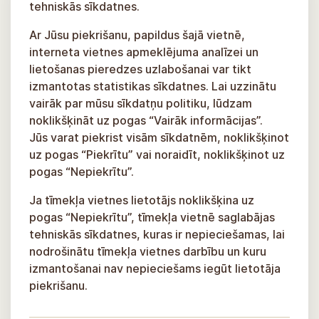
tehniskās sīkdatnes.
Ar Jūsu piekrišanu, papildus šajā vietnē,
interneta vietnes apmeklējuma analīzei un
lietošanas pieredzes uzlabošanai var tikt
izmantotas statistikas sīkdatnes. Lai uzzinātu
vairāk par mūsu sīkdatņu politiku, lūdzam
noklikšķināt uz pogas “Vairāk informācijas”.
Jūs varat piekrist visām sīkdatnēm, noklikšķinot
uz pogas “Piekrītu” vai noraidīt, noklikšķinot uz
pogas “Nepiekrītu”.
Ja tīmekļa vietnes lietotājs noklikšķina uz
pogas “Nepiekrītu”, tīmekļa vietnē saglabājas
tehniskās sīkdatnes, kuras ir nepieciešamas, lai
nodrošinātu tīmekļa vietnes darbību un kuru
izmantošanai nav nepieciešams iegūt lietotāja
piekrišanu.