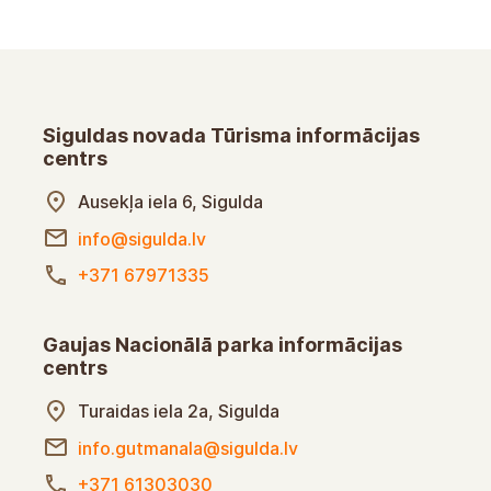
Siguldas novada Tūrisma informācijas
centrs
Ausekļa iela 6, Sigulda
info@sigulda.lv
+371 67971335
Gaujas Nacionālā parka informācijas
centrs
Turaidas iela 2a, Sigulda
info.gutmanala@sigulda.lv
+371 61303030