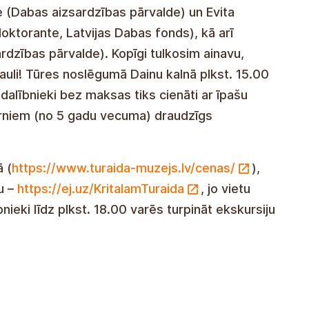
 (Dabas aizsardzības pārvalde) un Evita
oktorante, Latvijas Dabas fonds), kā arī
rdzības pārvalde). Kopīgi tulkosim ainavu,
auli! Tūres noslēgumā Dainu kalnā plkst. 15.00
dalībnieki bez maksas tiks cienāti ar īpašu
ērniem (no 5 gadu vecuma) draudzīgs
ā (
https://www.turaida-muzejs.lv/cenas/
),
u –
https://ej.uz/KritalamTuraida
, jo vietu
bnieki līdz plkst. 18.00 varēs turpināt ekskursiju