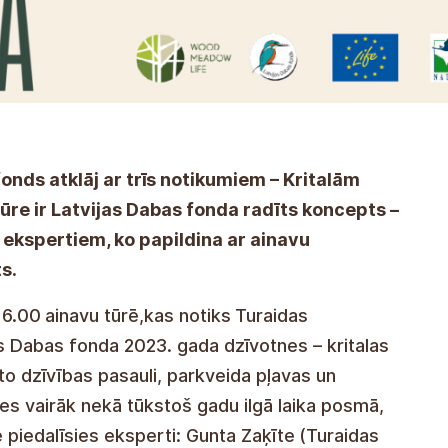
onds atklāj ar trīs notikumiem – Kritalām
u tūre ir Latvijas Dabas fonda radīts koncepts –
 ekspertiem, ko papildina ar ainavu
s.
 16.00
ainavu tūrē,kas notiks
Turaidas
s Dabas fonda 2023. gada dzīvotnes – kritalas
to dzīvības pasauli, parkveida pļavas un
jies vairāk nekā tūkstoš gadu ilgā laika posmā,
 piedalīsies eksperti: Gunta Zaķīte
(Turaidas