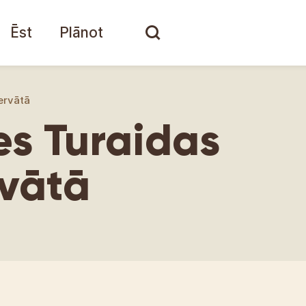
Ēst
Plānot
ervātā
es Turaidas
vātā