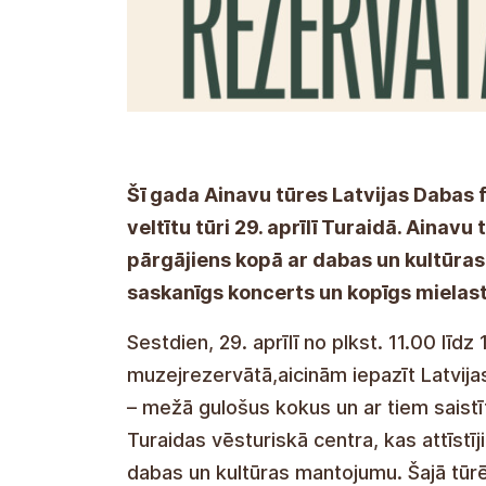
Šī gada Ainavu tūres Latvijas Dabas f
veltītu tūri 29. aprīlī Turaidā. Ainav
pārgājiens kopā ar dabas un kultūras
saskanīgs koncerts un kopīgs mielast
Sestdien, 29. aprīlī no plkst. 11.00 līdz
muzejrezervātā,aicinām iepazīt Latvija
– mežā gulošus kokus un ar tiem saistī
Turaidas vēsturiskā centra, kas attīstī
dabas un kultūras mantojumu. Šajā tūrē