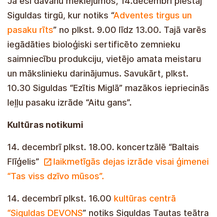
Ja esi dāvanu meklējumos, 14.decembrī piestāj
Siguldas tirgū, kur notiks “
Adventes tirgus un
pasaku rīts
” no plkst. 9.00 līdz 13.00. Tajā varēs
iegādāties bioloģiski sertificēto zemnieku
saimniecību produkciju, vietējo amata meistaru
un mākslinieku darinājumus. Savukārt, plkst.
10.30 Siguldas “Ezītis Miglā” mazākos iepriecinās
leļļu pasaku izrāde “Aitu gans”.
Kultūras notikumi
14. decembrī plkst. 18.00. koncertzālē “Baltais
Flīģelis”
laikmetīgās dejas izrāde visai ģimenei
“Tas viss dzīvo mūsos”.
14. decembrī plkst. 16.00
kultūras centrā
“Siguldas DEVONS
” notiks Siguldas Tautas teātra