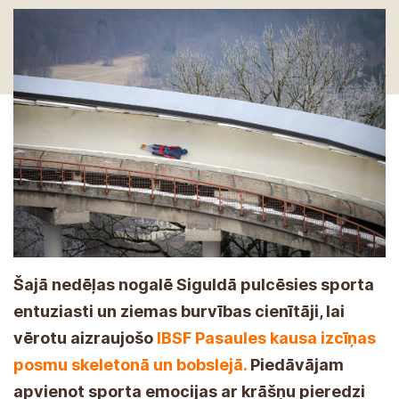
Šajā nedēļas nogalē Siguldā pulcēsies sporta
entuziasti un ziemas burvības cienītāji, lai
vērotu aizraujošo
IBSF Pasaules kausa izcīņas
posmu skeletonā un bobslejā.
Piedāvājam
apvienot sporta emocijas ar krāšņu pieredzi