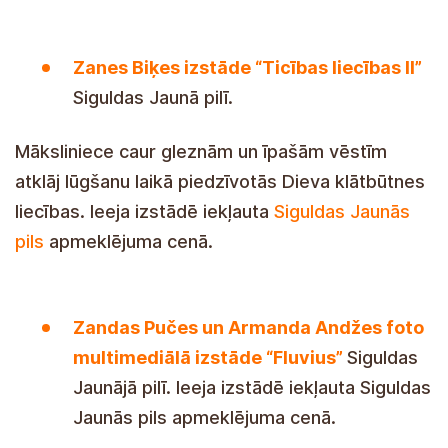
Zanes Biķes izstāde “Ticības liecības II”
Siguldas Jaunā pilī.
Māksliniece caur gleznām un īpašām vēstīm
atklāj lūgšanu laikā piedzīvotās Dieva klātbūtnes
liecības. Ieeja izstādē iekļauta
Siguldas Jaunās
pils
apmeklējuma cenā.
Zandas Pučes un Armanda Andžes foto
multimediālā izstāde “Fluvius”
Siguldas
Jaunājā pilī. Ieeja izstādē iekļauta Siguldas
Jaunās pils apmeklējuma cenā.