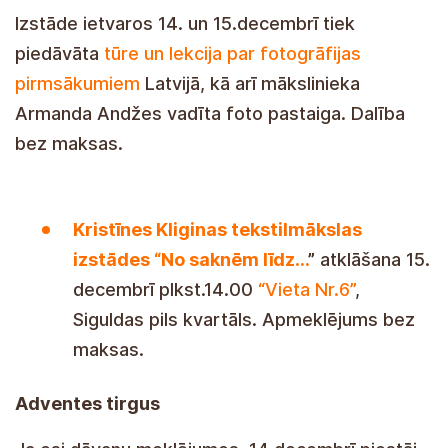
Izstāde ietvaros 14. un 15.decembrī tiek
piedāvāta
tūre un lekcija par fotogrāfijas
pirmsākumiem
Latvijā, kā arī mākslinieka
Armanda Andžes vadīta foto pastaiga. Dalība
bez maksas.
Kristīnes Kliginas tekstilmākslas
izstādes “No saknēm līdz…
”
atklāšana 15.
decembrī plkst.14.00
“Vieta Nr.6”
,
Siguldas pils kvartāls. Apmeklējums bez
maksas.
Adventes tirgus