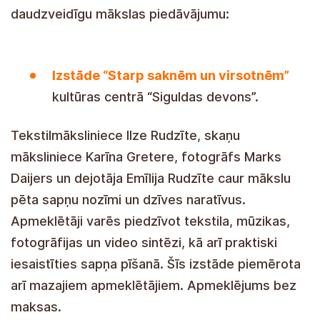
daudzveidīgu mākslas piedāvājumu:
Izstāde “Starp saknēm un virsotnēm”
kultūras centrā “Siguldas devons”.
Tekstilmāksliniece Ilze Rudzīte, skaņu
māksliniece Karīna Gretere, fotogrāfs Marks
Daijers un dejotāja Emīlija Rudzīte caur mākslu
pēta sapņu nozīmi un dzīves naratīvus.
Apmeklētāji varēs piedzīvot tekstila, mūzikas,
fotogrāfijas un video sintēzi, kā arī praktiski
iesaistīties sapņa pīšanā. Šīs izstāde piemērota
arī mazajiem apmeklētājiem. Apmeklējums bez
maksas.