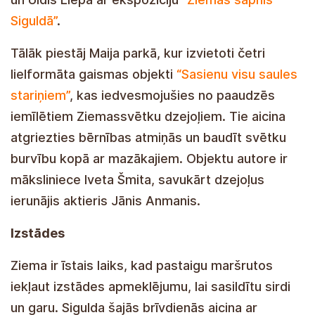
Siguldā”
.
Tālāk piestāj Maija parkā, kur izvietoti četri
lielformāta gaismas objekti
“Sasienu visu saules
stariņiem”
, kas iedvesmojušies no paaudzēs
iemīlētiem Ziemassvētku dzejoļiem. Tie aicina
atgriezties bērnības atmiņās un baudīt svētku
burvību kopā ar mazākajiem. Objektu autore ir
māksliniece Iveta Šmita, savukārt dzejoļus
ierunājis aktieris Jānis Anmanis.
Izstādes
Ziema ir īstais laiks, kad pastaigu maršrutos
iekļaut izstādes apmeklējumu, lai sasildītu sirdi
un garu. Sigulda šajās brīvdienās aicina ar