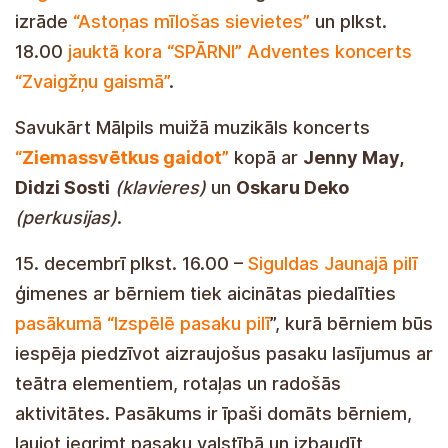
izrāde
“Astoņas mīlošas sievietes”
un plkst.
18.00
jauktā kora “SPĀRNI” Adventes koncerts
“Zvaigžņu gaismā”
.
Savukārt Mālpils muižā muzikāls koncerts
“
Ziemassvētkus gaidot”
kopā ar
Jenny May,
Didzi Sosti
(klavieres)
un
Oskaru Deko
(perkusijas)
.
15. decembrī plkst. 16.00 –
Siguldas Jaunajā pilī
ģimenes ar bērniem tiek aicinātas piedalīties
pasākumā “Izspēlē pasaku pilī
”, kurā bērniem būs
iespēja piedzīvot aizraujošus pasaku lasījumus ar
teātra elementiem, rotaļas un radošās
aktivitātes. Pasākums ir īpaši domāts bērniem,
ļaujot iegrimt pasaku valstībā un izbaudīt