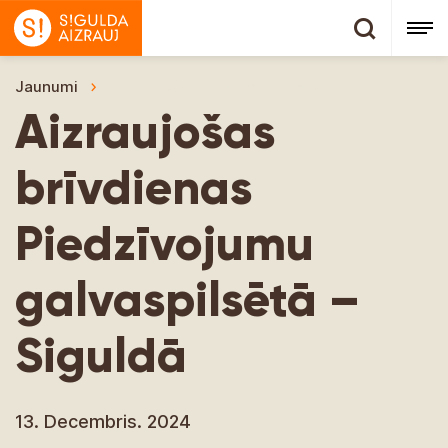
Jaunumi
Aizraujošas brīvdienas Piedzīvojumu galvaspil
Aizraujošas
brīvdienas
Piedzīvojumu
galvaspilsētā –
Siguldā
13. Decembris. 2024