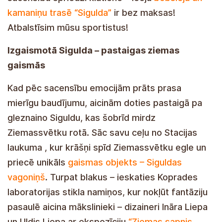
kamaniņu trasē “Sigulda”
ir bez maksas!
Atbalstīsim mūsu sportistus!
Izgaismotā Sigulda – pastaigas ziemas
gaismās
Kad pēc sacensību emocijām prāts prasa
mierīgu baudījumu, aicinām doties pastaigā pa
gleznaino Siguldu, kas šobrīd mirdz
Ziemassvētku rotā. Sāc savu ceļu no Stacijas
laukuma , kur krāšņi spīd Ziemassvētku egle un
priecē unikāls
gaismas objekts – Siguldas
vagoniņš
. Turpat blakus – ieskaties Koprades
laboratorijas stikla namiņos, kur nokļūt fantāziju
pasaulē aicina mākslinieki – dizaineri Ināra Liepa
un Uldis Liepa ar ekspozīciju
“Ziemas sapnis