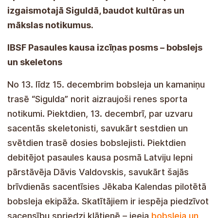
izgaismotajā Siguldā, baudot kultūras un
mākslas notikumus.
IBSF Pasaules kausa izcīņas posms – bobslejs
un skeletons
No 13. līdz 15. decembrim bobsleja un kamaniņu
trasē “Sigulda” norit aizraujoši renes sporta
notikumi. Piektdien, 13. decembrī, par uzvaru
sacentās skeletonisti, savukārt sestdien un
svētdien trasē dosies bobslejisti. Piektdien
debitējot pasaules kausa posmā Latviju lepni
pārstāvēja Dāvis Valdovskis, savukārt šajās
brīvdienās sacentīsies Jēkaba Kalendas pilotētā
bobsleja ekipāža. Skatītājiem ir iespēja piedzīvot
sacensību spriedzi klātienē – ieeja
bobsleja un