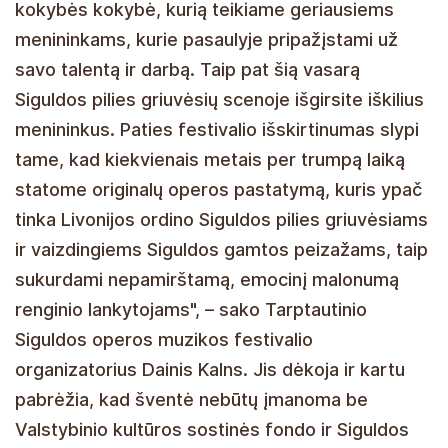
kokybės kokybė, kurią teikiame geriausiems
menininkams, kurie pasaulyje pripažįstami už
savo talentą ir darbą. Taip pat šią vasarą
Siguldos pilies griuvėsių scenoje išgirsite iškilius
menininkus. Paties festivalio išskirtinumas slypi
tame, kad kiekvienais metais per trumpą laiką
statome originalų operos pastatymą, kuris ypač
tinka Livonijos ordino Siguldos pilies griuvėsiams
ir vaizdingiems Siguldos gamtos peizažams, taip
sukurdami nepamirštamą, emocinį malonumą
renginio lankytojams", – sako Tarptautinio
Siguldos operos muzikos festivalio
organizatorius Dainis Kalns. Jis dėkoja ir kartu
pabrėžia, kad šventė nebūtų įmanoma be
Valstybinio kultūros sostinės fondo ir Siguldos