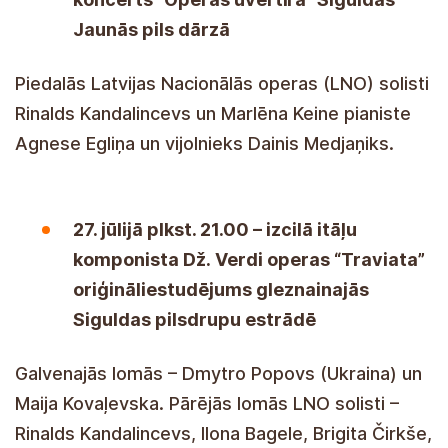
Siguldos sode, Naujojoje pilyje
Joje dalyvavo Latvijos nacionalinės operos
(LNO) solistai Rinalds Kandalincevs ir Marlena
Keine, pianistė Agnese Egliņa ir smuikininkas
Dainis Medjaņiks.
Liepos 27 d. 21:00 – išskirtinio italų
kompozitoriaus G.G. Originali Verdi
operos "La Traviata" pastatymas
vaizdingoje Siguldos pilyje griauna
sceną
Vaidina Dmytro Popov (Ukraina) ir Maya