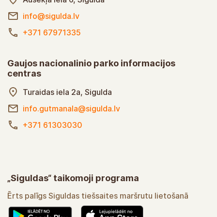
centras
Ausekļa iela 6, Sigulda
info@sigulda.lv
+371 67971335
Gaujos nacionalinio parko informacijos
centras
Turaidas iela 2a, Sigulda
info.gutmanala@sigulda.lv
+371 61303030
„Siguldas“ taikomoji programa