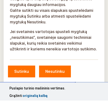
mygtuką daugiau informacijos.
Galite sutikti su visais slapukais spustelėdami
mygtuką Sutinku arba atmesti spustelėdami
mygtuką Nesutinku.
Jei svetainės vartotojas spusteli mygtuką
„nesutikimas“, svetainėje saugomi techniniai
slapukai, kurių reikia svetainės veikimui
užtikrinti ir kuriems nereikia vartotojo sutikimo.
Sutinku
Nesutinku
Puslapio turinio mašininis vertimas.
Grąžinti
originalią kalbą
© Siguldos savivaldybė, 2026 m.