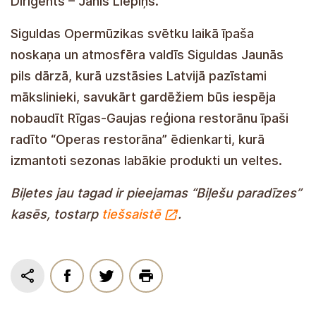
orķestris.
Diriģents – Jānis Liepiņš.
Siguldas Opermūzikas svētku laikā īpaša
noskaņa un atmosfēra valdīs Siguldas Jaunās
pils dārzā, kurā uzstāsies Latvijā pazīstami
mākslinieki, savukārt gardēžiem būs iespēja
nobaudīt Rīgas-Gaujas reģiona restorānu īpaši
radīto “Operas restorāna” ēdienkarti, kurā
izmantoti sezonas labākie produkti un veltes.
Biļetes jau tagad ir pieejamas “Biļešu paradīzes”
kasēs, tostarp
tiešsaistē
.