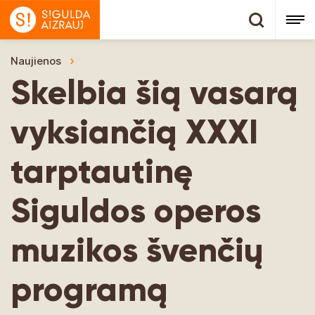
Naujienos
Skelbia šią vasarą vyksiančią XXXI tarptaut
Skelbia šią vasarą
vyksiančią XXXI
tarptautinę
Siguldos operos
muzikos švenčių
programą