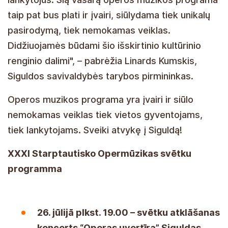
taip pat bus plati ir įvairi, siūlydama tiek unikalų
pasirodymą, tiek nemokamas veiklas.
Didžiuojamės būdami šio išskirtinio kultūrinio
renginio dalimi", – pabrėžia Linards Kumskis,
Siguldos savivaldybės tarybos pirmininkas.
Operos muzikos programa yra įvairi ir siūlo
nemokamas veiklas tiek vietos gyventojams,
tiek lankytojams. Sveiki atvykę į Siguldą!
XXXI Tarptautinio operos muzikos festivalio
programa
Liepos 26 d. 19:00 – Festivalio "Operos
uvertiūra" atidarymo koncertas