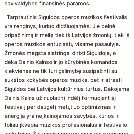
savivaldybės finansinės paramos.
"Tarptautinis Siguldos operos muzikos festivalis
yra renginys, kuriuo didžiuojamės. Jie pelnė
pripažinimą ir meilę tiek iš Latvijos žmonių, tiek iš
operos muzikos entuziastų visame pasaulyje.
Žmonės mėgsta aistringai dirbti Siguldoje, o
dėka Dainio Kalnso ir jo kūrybinės komandos
kiekvienas ne tik turi galimybę susipažinti su
aukštos kokybės operos muzika, bet ir atrasti
Siguldos bei Latvijos kultūrinius turtus. Dėkojame
Dainis Kalns už nuolatinį indėlį formuojant šį
festivalį per daugelį metų! Jo optimizmas ir
energija yra neįkainojamos savybės, kurios ir
toliau įkvepia muzikos profesionalus ir festivalio
lankytojus. Šią vasarą operos muzikos programa