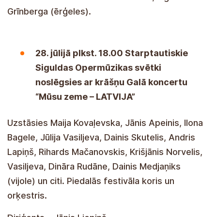
Piedalās LNO soliste Marlēne Keine, Inguna
Grīnberga (ērģeles).
28. jūlijā plkst. 18.00 Starptautiskie
Siguldas Opermūzikas svētki
noslēgsies ar krāšņu Galā koncertu
“Mūsu zeme – LATVIJA”
Uzstāsies Maija Kovaļevska, Jānis Apeinis, Ilona
Bagele, Jūlija Vasiljeva, Dainis Skutelis, Andris
Lapiņš, Rihards Mačanovskis, Krišjānis Norvelis,
Vasiljeva, Dināra Rudāne, Dainis Medjaņiks
(vijole) un citi. Piedalās festivāla koris un