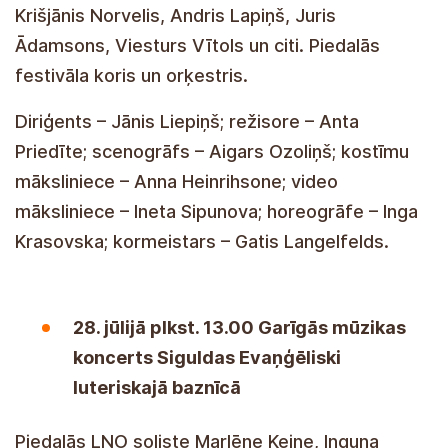
Kovalevska. Kitus vaidmenis atliko LNO solistai –
Rinalds Kandalincevs, Ilona Bagele, Brigita Čirkše,
Krišjānis Norvelis, Andris Lapiņš, Juris
Ādamsons, Viesturs Vītols ir kiti. Festivalio
choras ir orkestras dalyvauja.
Dirigentas – Jānis Liepiņš; režisierius – Anta
Priedīte; scenografas – Aigars Ozoliņš; kostiumų
dizainerė – Anna Heinrihsone; vaizdo menininkė –
Ineta Sipunova; choreografė – Inga Krasovska;
choro vadovas – Gatis Langelfelds.
Liepos 28 d. 13:00 sakralinės muzikos
koncertas Siguldos evangelikų liuteronų
bažnyčioje