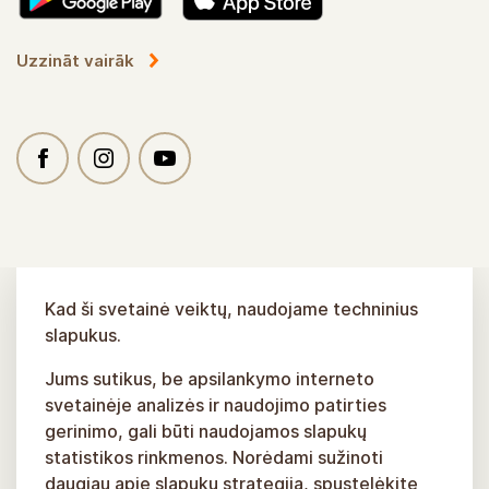
Ērts palīgs Siguldas tiešsaites maršrutu lietošanā
Uzzināt vairāk
Kad ši svetainė veiktų, naudojame techninius
slapukus.
Jums sutikus, be apsilankymo interneto
svetainėje analizės ir naudojimo patirties
gerinimo, gali būti naudojamos slapukų
statistikos rinkmenos. Norėdami sužinoti
daugiau apie slapukų strategiją, spustelėkite