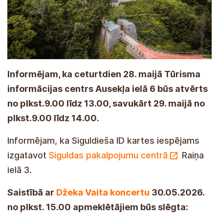
Informējam, ka ceturtdien 28. maijā Tūrisma
informācijas centrs Ausekļa ielā 6 būs atvērts
no plkst.9.00 līdz 13.00, savukārt 29. maijā no
plkst.9.00 līdz 14.00
.
Informējam, ka Siguldieša ID kartes iespējams
izgatavot
Siguldas pakalpojumu centrā
Raiņa
ielā 3.
Saistībā ar
Džeka Vaita
koncertu
30.05.2026.
no plkst. 15.00 apmeklētājiem būs slēgta: