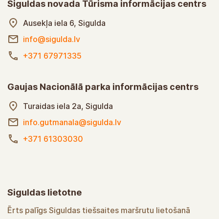
Siguldas novada Tūrisma informācijas centrs
Ausekļa iela 6, Sigulda
info@sigulda.lv
+371 67971335
Gaujas Nacionālā parka informācijas centrs
Turaidas iela 2a, Sigulda
info.gutmanala@sigulda.lv
+371 61303030
Siguldas lietotne
Ērts palīgs Siguldas tiešsaites maršrutu lietošanā