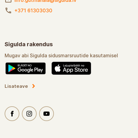
info.gutmanala@sigulda.lv
+371 61303030
Sigulda rakendus
Mugav abi Sigulda sidusmarsruutide kasutamisel
Lisateave