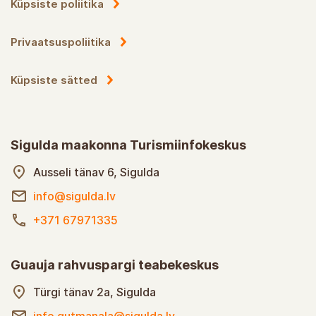
Küpsiste poliitika
Privaatsuspoliitika
Küpsiste sätted
Sigulda maakonna Turismiinfokeskus
Ausseli tänav 6, Sigulda
info@sigulda.lv
+371 67971335
Guauja rahvuspargi teabekeskus
Türgi tänav 2a, Sigulda