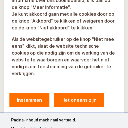
informatie over ons cookiebeleid, klik dan op
de knop "Meer informatie".
Je kunt akkoord gaan met alle cookies door op
de knop "Akkoord" te klikken of weigeren door
op de knop "Niet akkoord" te klikken.
Als de websitegebruiker op de knop "Niet mee
eens" klikt, slaat de website technische
cookies op die nodig zijn om de werking van de
website te waarborgen en waarvoor het niet
nodig is om toestemming van de gebruiker te
verkrijgen.
Instemmen
Het oneens zijn
© Gemeente Sigulda, 2026.
Ontwikkeld door
COSMODROME
Pagina-inhoud machinaal vertaald.