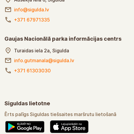
info@sigulda.lv
+371 67971335
Gaujas Nacionālā parka informācijas centrs
Turaidas iela 2a, Sigulda
info.gutmanala@sigulda.lv
+371 61303030
Siguldas lietotne
Ērts palīgs Siguldas tiešsaites maršrutu lietošanā