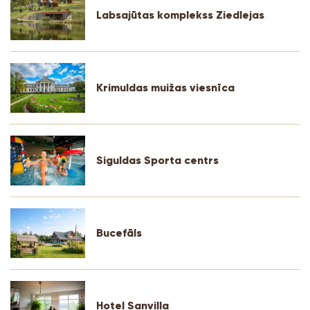
Labsajūtas komplekss Ziedlejas
Krimuldas muižas viesnīca
Siguldas Sporta centrs
Bucefāls
Hotel Sanvilla