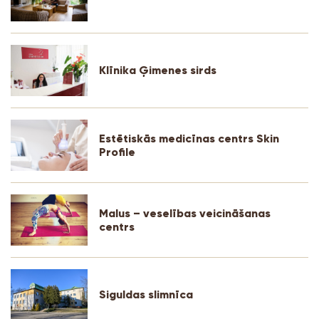
Klīnika Ģimenes sirds
Estētiskās medicīnas centrs Skin
Profile
Malus – veselības veicināšanas
centrs
Siguldas slimnīca