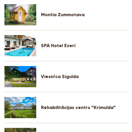
Montia Zummotava
SPA Hotel Ezeri
Viesnīca Sigulda
Rehabilitācijas centrs “Krimulda”