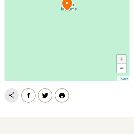
+
−
Folder