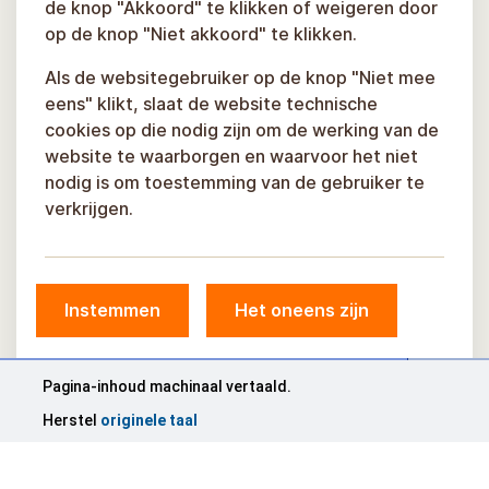
de knop "Akkoord" te klikken of weigeren door
op de knop "Niet akkoord" te klikken.
Als de websitegebruiker op de knop "Niet mee
eens" klikt, slaat de website technische
cookies op die nodig zijn om de werking van de
website te waarborgen en waarvoor het niet
nodig is om toestemming van de gebruiker te
verkrijgen.
Instemmen
Het oneens zijn
© Gemeente Sigulda, 2026.
Ontwikkeld door
COSMODROME
Pagina-inhoud machinaal vertaald.
Herstel
originele taal