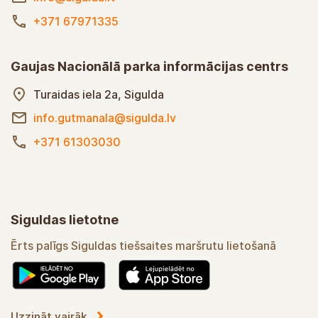
+371 67971335
Gaujas Nacionālā parka informācijas centrs
Turaidas iela 2a, Sigulda
info.gutmanala@sigulda.lv
+371 61303030
Siguldas lietotne
Ērts palīgs Siguldas tiešsaites maršrutu lietošanā
Uzzināt vairāk