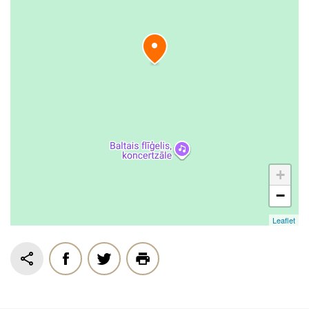
+
−
Leaflet