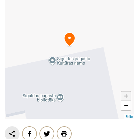
+
−
Esite