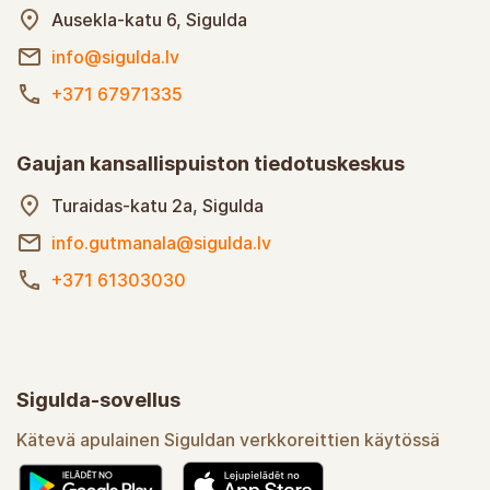
Ausekla-katu 6, Sigulda
info@sigulda.lv
+371 67971335
Gaujan kansallispuiston tiedotuskeskus
Turaidas-katu 2a, Sigulda
info.gutmanala@sigulda.lv
+371 61303030
Sigulda-sovellus
Kätevä apulainen Siguldan verkkoreittien käytössä