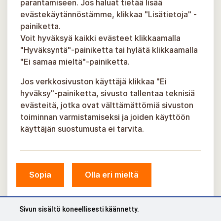
parantamiseen. Jos haluat tietää lisää
evästekäytännöstämme, klikkaa "Lisätietoja" -
painiketta.
Voit hyväksyä kaikki evästeet klikkaamalla
"Hyväksyntä"-painiketta tai hylätä klikkaamalla
"Ei samaa mieltä"-painiketta.
Jos verkkosivuston käyttäjä klikkaa "Ei
hyväksy"-painiketta, sivusto tallentaa teknisiä
evästeitä, jotka ovat välttämättömiä sivuston
toiminnan varmistamiseksi ja joiden käyttöön
käyttäjän suostumusta ei tarvita.
© Siguldan kunta, 2026.
Sopia
Olla eri mieltä
Kehittänyt
COSMODROME
Sivun sisältö koneellisesti käännetty.