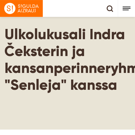
Ulkolukusali Indra
Čeksterin ja
kansanperinneryh
"Senleja" kanssa