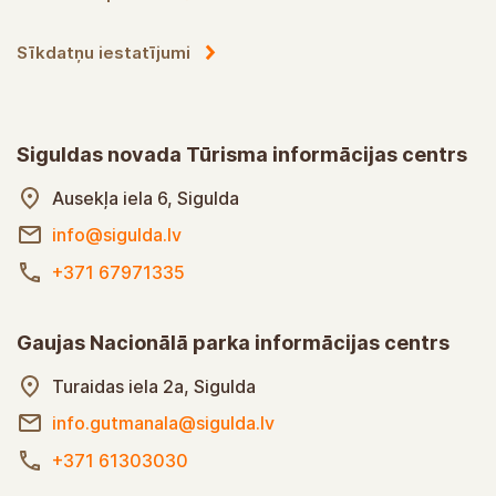
Sīkdatņu iestatījumi
Siguldas novada Tūrisma informācijas centrs
Ausekļa iela 6, Sigulda
info@sigulda.lv
+371 67971335
Gaujas Nacionālā parka informācijas centrs
Turaidas iela 2a, Sigulda
info.gutmanala@sigulda.lv
+371 61303030