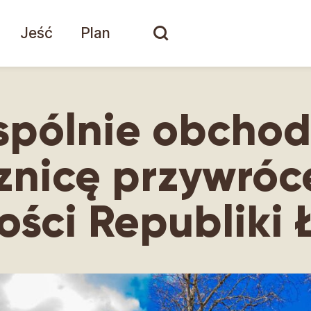
Jeść
Plan
spólnie obchod
znicę przywróc
ości Republiki 