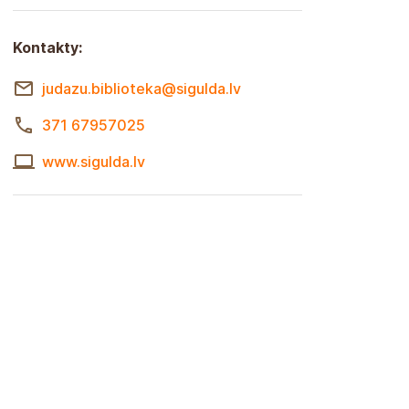
Kontakty:
judazu.biblioteka@sigulda.lv
371 67957025
www.sigulda.lv