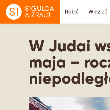
Robić
Widzieć
W Judai w
maja – roc
niepodległ