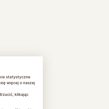
kie statystyczne
ię więcej o naszej
rzucić, klikając