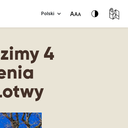
Polski
zimy 4
enia
Łotwy