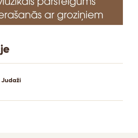
je
 Judaži