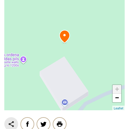
+
−
Leaflet