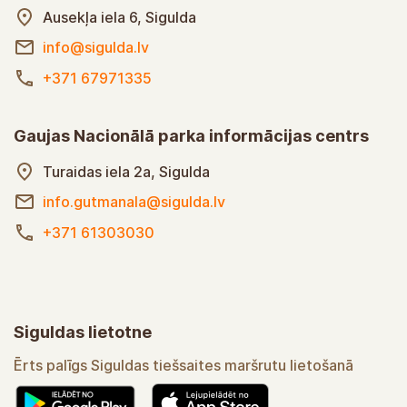
Ausekļa iela 6, Sigulda
info@sigulda.lv
+371 67971335
Gaujas Nacionālā parka informācijas centrs
Turaidas iela 2a, Sigulda
info.gutmanala@sigulda.lv
+371 61303030
Siguldas lietotne
Ērts palīgs Siguldas tiešsaites maršrutu lietošanā