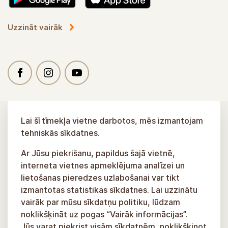
Uzzināt vairāk
Lai šī tīmekļa vietne darbotos, mēs izmantojam
tehniskās sīkdatnes.
Ar Jūsu piekrišanu, papildus šajā vietnē,
interneta vietnes apmeklējuma analīzei un
lietošanas pieredzes uzlabošanai var tikt
izmantotas statistikas sīkdatnes. Lai uzzinātu
vairāk par mūsu sīkdatņu politiku, lūdzam
noklikšķināt uz pogas “Vairāk informācijas”.
Jūs varat piekrist visām sīkdatnēm, noklikšķinot