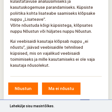
külastatavuse analüüsimiseks ja
kasutuskogemuse parandamiseks. Küpsiste
poliitika kohta lisateabe saamiseks klõpsake
nuppu „Lisateave”.
Võite nõustuda kõigi küpsistega, klõpsates
nuppu Nõustun või hüljates nuppu Nõustun.
Kui veebisaidi kasutaja klõpsab nuppu „ei
nõustu”, jäävad veebisaidile tehnilised
küpsised, mis on vajalikud veebisaidi
toimimiseks ja mille kasutamiseks ei ole vaja
kasutaja nõusolekut.
© Sigulda omavalitsus, 2026.
Nõustun
Ma ei nõustu
Välja töötanud
KOSMODROOM
Lehekülje sisu masintõlkes.