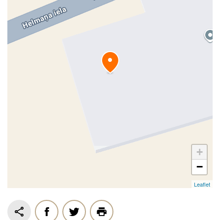
+
−
Leaflet