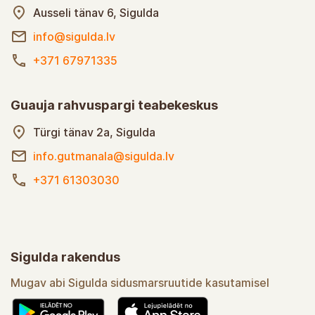
Ausseli tänav 6, Sigulda
info@sigulda.lv
+371 67971335
Guauja rahvuspargi teabekeskus
Türgi tänav 2a, Sigulda
info.gutmanala@sigulda.lv
+371 61303030
Sigulda rakendus
Mugav abi Sigulda sidusmarsruutide kasutamisel