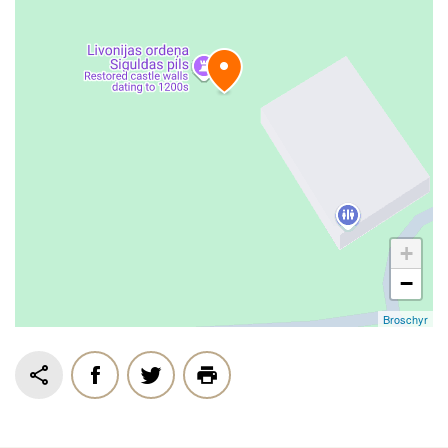
+
−
Broschyr