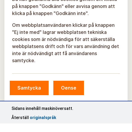
på knappen "Godkänn" eller avvisa genom att
klicka på knappen "Godkänn inte".
Om webbplatsanvändaren klickar på knappen
"Ej inte med" lagrar webbplatsen tekniska
cookies som är nödvändiga för att säkerställa
webbplatsens drift och för vars användning det
inte är nödvändigt att få användarens
samtycke.
Samtycka
Oense
© Sigulda kommun, 2026.
Utvecklad av
COSMODROME
Sidans innehåll maskinöversatt.
Återställ
originalspråk