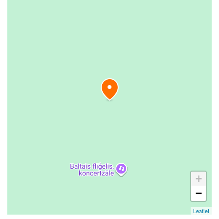
+
−
Leaflet