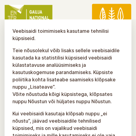
Veebisaidi toimimiseks kasutame tehnilisi
küpsiseid.
Teie nõusolekul võib lisaks sellele veebisaidile
kasutada ka statistilisi küpsiseid veebisaidi
külastatavuse analüüsimiseks ja
kasutuskogemuse parandamiseks. Küpsiste
poliitika kohta lisateabe saamiseks klõpsake
nuppu „Lisateave”.
Võite nõustuda kõigi küpsistega, klõpsates
nuppu Nõustun või hüljates nuppu Nõustun.
Kui veebisaidi kasutaja klõpsab nuppu „ei
nõustu”, jäävad veebisaidile tehnilised
küpsised, mis on vajalikud veebisaidi
toimimiseks ja mille kasutamiseks ei ole vaja