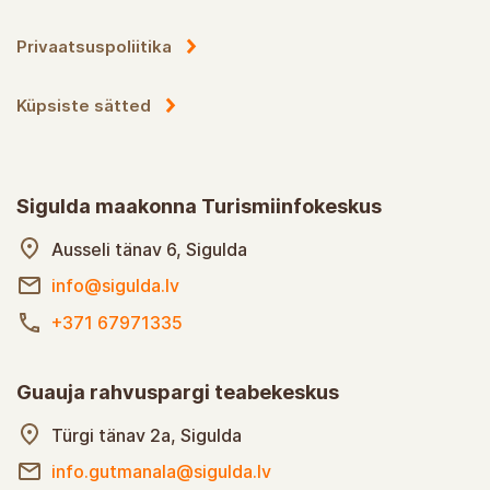
Privaatsuspoliitika
Küpsiste sätted
Sigulda maakonna Turismiinfokeskus
Ausseli tänav 6, Sigulda
info@sigulda.lv
+371 67971335
Guauja rahvuspargi teabekeskus
Türgi tänav 2a, Sigulda
info.gutmanala@sigulda.lv