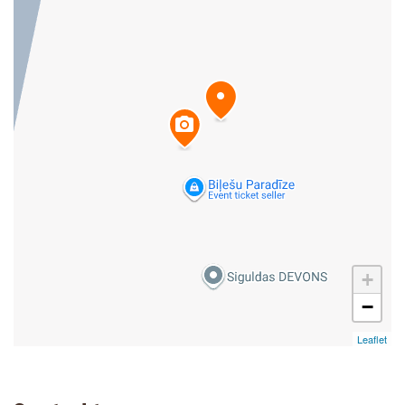
+
−
Leaflet