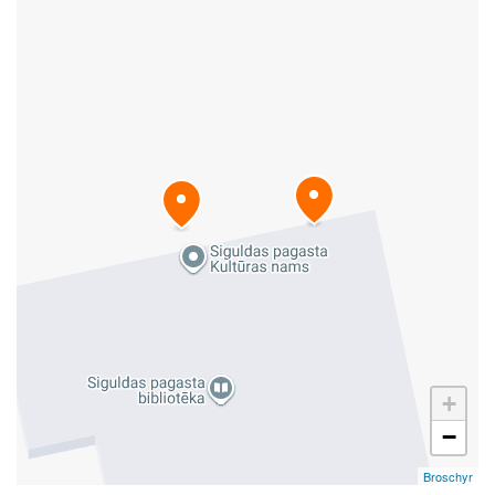
+
−
Broschyr