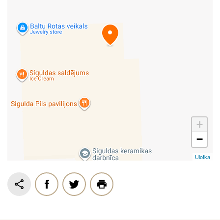
+
−
Ulotka