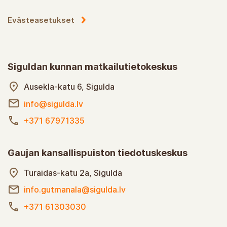
Evästeasetukset
Siguldan kunnan matkailutietokeskus
Ausekla-katu 6, Sigulda
info@sigulda.lv
+371 67971335
Gaujan kansallispuiston tiedotuskeskus
Turaidas-katu 2a, Sigulda
info.gutmanala@sigulda.lv
+371 61303030