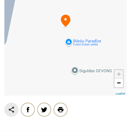
+
−
Leaflet