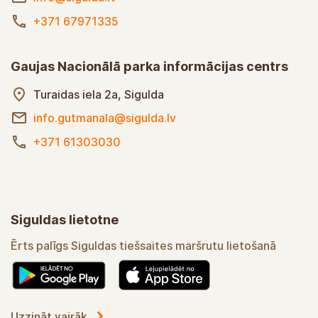
+371 67971335
Gaujas Nacionālā parka informācijas centrs
Turaidas iela 2a, Sigulda
info.gutmanala@sigulda.lv
+371 61303030
Siguldas lietotne
Ērts palīgs Siguldas tiešsaites maršrutu lietošanā
Uzzināt vairāk