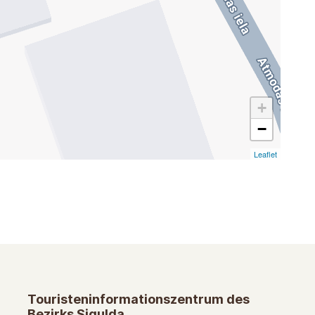
+
−
Leaflet
Touristeninformationszentrum des
Bezirks Sigulda