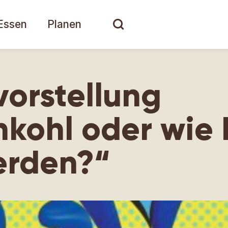
Essen
Planen
vorstellung
nkohl oder wie
erden?“