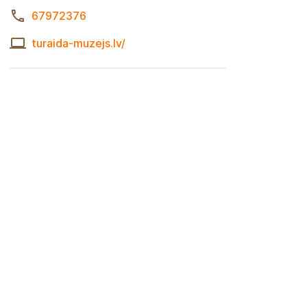
67972376
turaida-muzejs.lv/