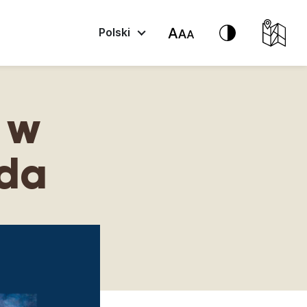
Polski
 w
ida