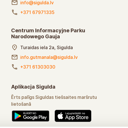
info@sigulda.lv
+371 67971335
Centrum Informacyjne Parku
Narodowego Gauja
Turaidas iela 2a, Sigulda
info.gutmanala@sigulda.lv
+371 61303030
Aplikacja Sigulda
Ērts palīgs Siguldas tiešsaites maršrutu
lietošanā