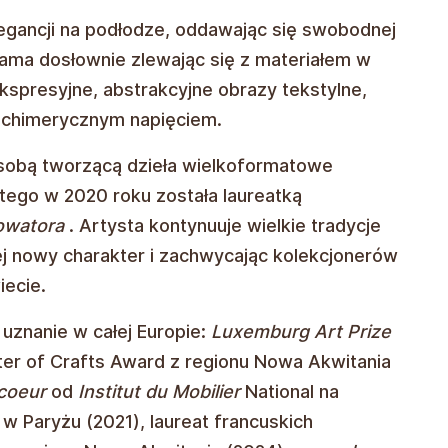
legancji na podłodze, oddawając się swobodnej
 sama dosłownie zlewając się z materiałem w
spresyjne, abstrakcyjne obrazy tekstylne,
i chimerycznym napięciem.
osobą tworzącą dzieła wielkoformatowe
atego w 2020 roku została laureatką
owatora
. Artysta kontynuuje wielkie tradycje
 jej nowy charakter i zachwycając kolekcjonerów
iecie.
 uznanie w całej Europie:
Luxemburg Art Prize
ster of Crafts Award z regionu Nowa Akwitania
coeur
od
Institut du Mobilier
National na
w Paryżu (2021), laureat francuskich