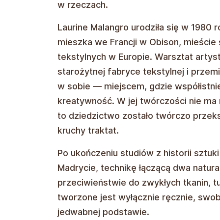
w rzeczach.
Laurine Malangro urodziła się w 1980 ro
mieszka we Francji w Obison, mieście s
tekstylnych w Europie. Warsztat artys
starożytnej fabryce tekstylnej i prz
w sobie — miejscem, gdzie współistnie
kreatywność. W jej twórczości nie ma 
to dziedzictwo zostało twórczo przek
kruchy traktat.
Po ukończeniu studiów z historii sztu
Madrycie, technikę łączącą dwa natural
przeciwieństwie do zwykłych tkanin, tu
tworzone jest wyłącznie ręcznie, swo
jedwabnej podstawie.