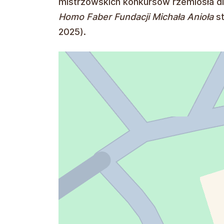
mistrzowskich konkursów rzemiosła dl
Homo Faber
Fundacji Michała Anioła
st
2025).