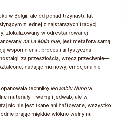
ku w Belgii, ale od ponad trzynastu lat
łynącym z jednej z najstarszych tradycji
ty, zlokalizowany w odrestaurowanej
emianowany
na La Main nue,
jest metaforą samą
ją wspomnienia, proces i artystyczna
nostalgii za przeszłością, wręcz przeciwnie—
ształcone, nadając mu nowy, emocjonalnie
ki opanowała technikę
jedwabiu Nuno
w
ne materiały – wełnę i jedwab, ale w
taj nic nie jest tkane ani haftowane, wszystko
bodnie prając miękkie włókno wełny na