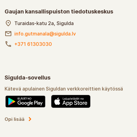
Gaujan kansallispuiston tiedotuskeskus
Turaidas-katu 2a, Sigulda
info.gutmanala@sigulda.lv
+371 61303030
Sigulda-sovellus
Kätevä apulainen Siguldan verkkoreittien käytössä
Opi lisää