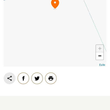
+
−
Esite