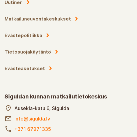
Uutinen
Matkailuneuvontakeskukset
Evästepolitiikka
Tietosuojakäytäntö
Evästeasetukset
Siguldan kunnan matkailutietokeskus
Ausekla-katu 6, Sigulda
info@sigulda.lv
+371 67971335