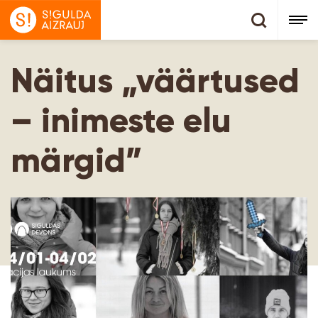
Näitus „väärtused
– inimeste elu
märgid”