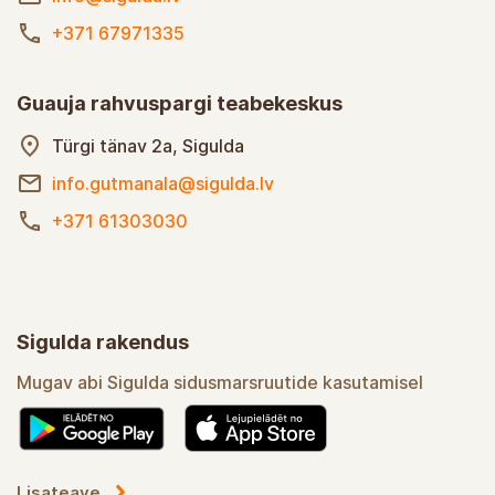
+371 67971335
Guauja rahvuspargi teabekeskus
Türgi tänav 2a, Sigulda
info.gutmanala@sigulda.lv
+371 61303030
Sigulda rakendus
Mugav abi Sigulda sidusmarsruutide kasutamisel
Lisateave