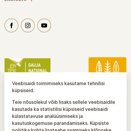
Veebisaidi toimimiseks kasutame tehnilisi
küpsiseid.
Teie nõusolekul võib lisaks sellele veebisaidile
kasutada ka statistilisi küpsiseid veebisaidi
külastatavuse analüüsimiseks ja
kasutuskogemuse parandamiseks. Küpsiste
poliitika kohta lisateabe saamiseks klõpsake