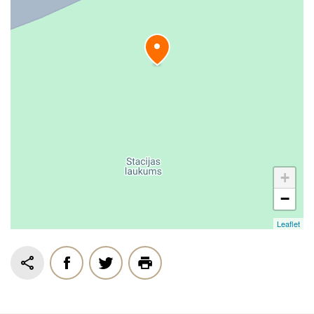
+
−
Leaflet