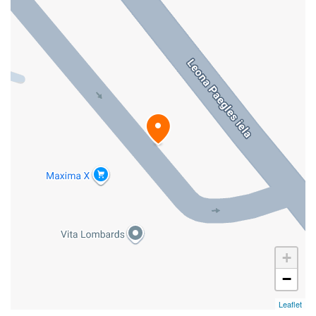
+
−
Leaflet