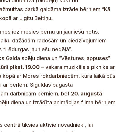
 acīm”.
14. augustā
Lēdurgas “Muižas parkā”
noša biodanza (biodeju) kustību
ažmuižas parkā gaidāma izrāde bērniem “Kā
opā ar Ligitu Beitiņu.
es iezīmēsies bērnu un jauniešu notīs.
t laiku dažādām radošām un piedzīvojumiem
s “Lēdurgas jauniešu nedēļā”.
ks Galda spēļu diena un “Vēstures lappuses”
ķūnī
plkst. 19.00
– vakara muzikālais pikniks ar
ņš kopā ar Mores rokdarbniecēm, kura laikā būs
 ar pērlēm. Siguldas pagasta
šām darbnīcām bērniem, bet
20. augustā
pēļu diena un izrādīta animācijas filma bērniem