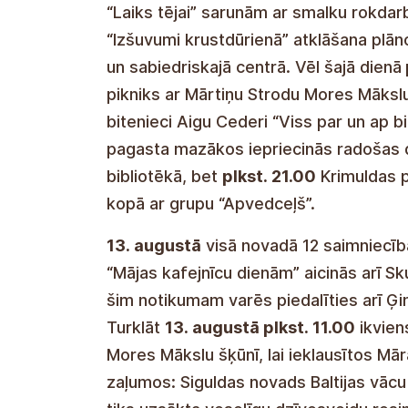
"Time for Tea" -keskusteluilla herkän 
"Ristipistokirjonta" avautuu
11. elokuut
keskuksessa. Tänä
päivänä klo 19:00
Strodsin kanssa More Art in the Barni
mehiläishoitaja Aiga Cederen kanssa n
elokuuta klo 10.00
luovia työpajoja il
pidetään Siguldan seurakunnan kirjasto
seurakunnassa, he voivat tanssia vihr
"Apvedceļš" kanssa.
13. augustā
visā novadā 12 saimniecīb
“Mājas kafejnīcu dienām” aicinās arī S
šim notikumam varēs piedalīties arī Ģ
Turklāt
13. augustā plkst. 11.00
ikviens
Mores Mākslu šķūnī, lai ieklausītos Mā