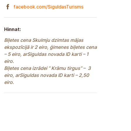
facebook.com/SiguldasTurisms
Hinnat:
Biļetes cena Skulmju dzimtas mājas
ekspozīcijā ir 2 eiro, ģimenes biļetes cena
– 5 eiro, arSiguldas novada ID karti – 1
eiro.
Biļetes cena izrādei ” Krāmu tirgus” – 3
eiro, arSiguldas novada ID karti – 2,50
eiro.