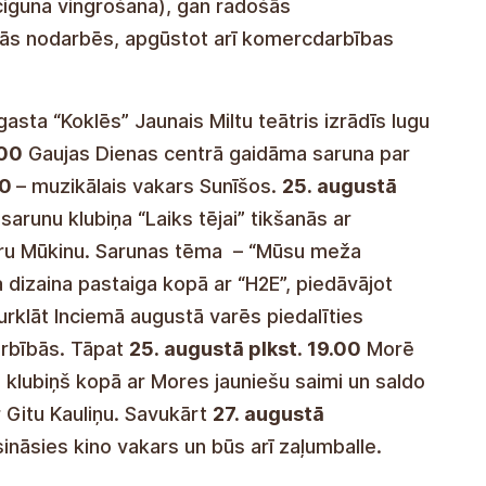
centrā tiksies aktīvie novadnieki, lai
(ciguna vingrošana), gan radošās
šās nodarbēs, apgūstot arī komercdarbības
sta “Koklēs” Jaunais Miltu teātris izrādīs lugu
.00
Gaujas Dienas centrā gaidāma saruna par
00
– muzikālais vakars Sunīšos.
25. augustā
arunu klubiņa “Laiks tējai” tikšanās ar
garu Mūkinu. Sarunas tēma – “Mūsu meža
dizaina pastaiga kopā ar “H2E”, piedāvājot
urklāt Inciemā augustā varēs piedalīties
arbībās. Tāpat
25. augustā plkst. 19.00
Morē
 klubiņš kopā ar Mores jauniešu saimi un saldo
 Gitu Kauliņu. Savukārt
27. augustā
nāsies kino vakars un būs arī zaļumballe.