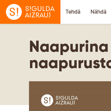
Tehdä
Nähdä
Naapurina
naapurusto