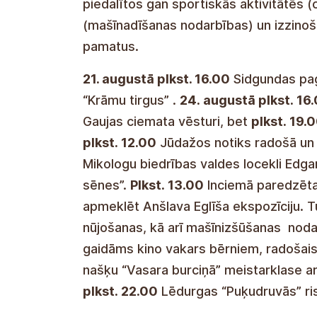
Vairākas reizes mēnesī Sunīšu Kopienas 
piedalītos gan sportiskās aktivitātēs 
(mašīnadīšanas nodarbības) un izzino
pamatus.
21. augustā plkst. 16.00
Sidgundas paga
“Krāmu tirgus” .
24. augustā plkst. 16
Gaujas ciemata vēsturi, bet
plkst. 19.
plkst. 12.00
Jūdažos notiks radošā un s
Mikologu biedrības valdes locekli Ed
sēnes”.
Plkst. 13.00
Inciemā paredzēta 
apmeklēt Anšlava Eglīša ekspozīciju. T
nūjošanas, kā arī mašīnizšūšanas nod
gaidāms kino vakars bērniem, radošais
našķu “Vasara burciņā” meistarklase ar
plkst. 22.00
Lēdurgas “Puķudruvās” risi