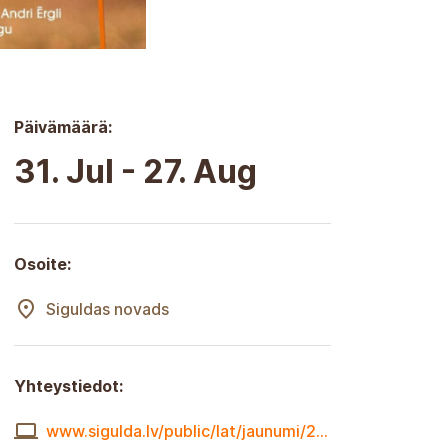
Päivämäärä:
31. Jul - 27. Aug
Osoite:
Siguldas novads
Yhteystiedot:
www.sigulda.lv/public/lat/jaunumi/23076/