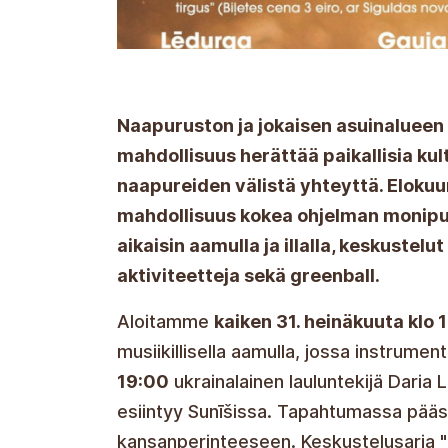
Naapuruston ja jokaisen asuinalueen a
mahdollisuus herättää paikallisia kult
naapureiden välistä yhteyttä. Elokuun
mahdollisuus kokea ohjelman monipuo
aikaisin aamulla ja illalla, keskustelu
aktiviteetteja sekä greenball.
Aloitamme
kaiken 31. heinäkuuta klo 
musiikillisella aamulla, jossa instrument
19:00
ukrainalainen lauluntekijä Daria L
esiintyy Sunīšissa. Tapahtumassa pääse
kansanperinteeseen. Keskustelusarja "