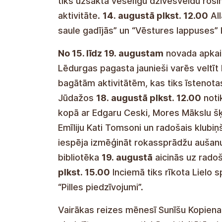
zaļumos: Siguldas novads Baltijas vācu
tiks uzsākta veselīgu dzīvesveidu rosi
aktivitāte.
14. augustā plkst. 12.00
All
saule gadījās” un “Vēstures lappuses” k
No 15. līdz 19. augustam
novada apkaim
Lēdurgas pagasta jaunieši varēs veltī
bagātām aktivitātēm, kas tiks īstenota
Jūdažos
18. augustā plkst. 12.00
noti
kopā ar Edgaru Ceski, Mores Mākslu š
Emīliju Kati Tomsoni un radošais klubi
iespēja izmēģināt rokassprādžu aušanu
bibliotēka
19. augustā
aicinās uz rado
plkst. 15.00
Inciemā tiks rīkota Lielo s
“Pilles piedzīvojumi”.