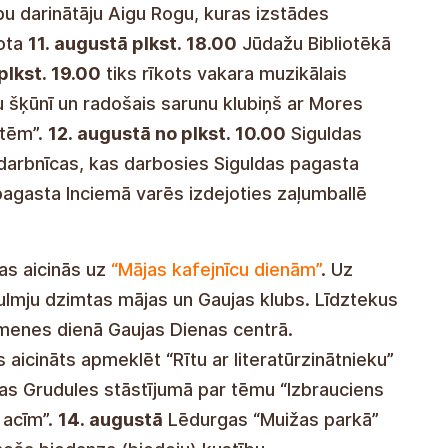
käsityöläisen Aiga Rogan kanssa, jonka näyttely
a klo 18.00
Jūdaži-kirjastossa ja julkisessa
järjestetään myös musiikkipiknik Mārtiņš
ssa sekä luova keskustelukerho More-
imeltä "Everything About and Around Bees."
12.
ahduttaa Siguldan seurakunnan pieniä, jotka
ssa, ja
klo 21.00
Inciemsissä, Krimuldan
eässä tanssiaisissa yhdessä yhtyeen
as aicinās uz
“Mājas kafejnīcu dienām”
. Uz
kulmju dzimtas mājas un Gaujas klubs. Līdztekus
imenes dienā Gaujas Dienas centrā.
 aicināts apmeklēt “Rītu ar literatūrzinātnieku”
ras Grudules stāstījumā par tēmu “Izbrauciens