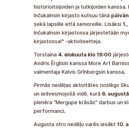
historioitsijoiden ja tutkijoiden kanssa
Inčukalnsin kirjasto kutsuu tänä
päivän
sekä lapsille että senioreille. Lisäksi
1.
Inčukalnsin kirjastossa järjestetään my
kirjastossa!" -aktiviteetteja.
Torstaina
4. elokuuta klo 19:00
järjest
Andris Ērglisin kanssa More Art Barnissa
valmentaja Kalvis Grīnbergsin kanssa.
Ensimmäisen viikon tapahtumat huipen
puutarhafestivaaliin erityisen luovassa
elokuuta klo 16.00–
20.00 vierailijat v
Colors" ja kuunnella saksofonisti Elmār
Elokuun toinen viikko voi
alkaa 10. elo