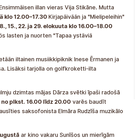
. Ensimmäisen illan vieras Vija Stikāne. Mutta
ä klo 12.00–17.30
Kirjapäivään ja "Mielipeleihin"
, 8., 15., 22. ja 29. elokuuta klo 16.00–18.00
ös lasten ja nuorten "Tapaa ystäviä
etään iltainen musiikkipiknik Inese Ērmanen ja
. Lisäksi tarjolla on golfkroketti-ilta
tuvat Skulmen perheen talon
 ja inspiroivassa ympäristössä, jossa 6.
oivat nauttia ulkoilma-teoksista "Mergupe in
s Rudzītisin musiikkiesitystä.
kuuta
elokuvaillalla Sunīšissa ja rauhallisilla