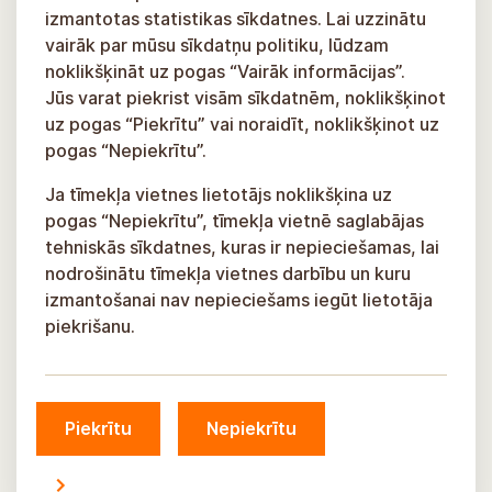
izmantotas statistikas sīkdatnes. Lai uzzinātu
vairāk par mūsu sīkdatņu politiku, lūdzam
noklikšķināt uz pogas “Vairāk informācijas”.
Jūs varat piekrist visām sīkdatnēm, noklikšķinot
uz pogas “Piekrītu” vai noraidīt, noklikšķinot uz
pogas “Nepiekrītu”.
Ja tīmekļa vietnes lietotājs noklikšķina uz
pogas “Nepiekrītu”, tīmekļa vietnē saglabājas
tehniskās sīkdatnes, kuras ir nepieciešamas, lai
nodrošinātu tīmekļa vietnes darbību un kuru
izmantošanai nav nepieciešams iegūt lietotāja
piekrišanu.
Piekrītu
Nepiekrītu
© Siguldas novada pašvaldība, 2026.