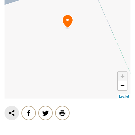
+
−
Leaflet