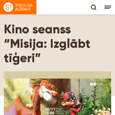
Kino seanss
“Misija: Izglābt
tīģeri”