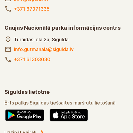
+371 67971335
Gaujas Nacionālā parka informācijas centrs
Turaidas iela 2a, Sigulda
info.gutmanala@sigulda.lv
+371 61303030
Siguldas lietotne
Ērts palīgs Siguldas tiešsaites maršrutu lietošanā
Uzzināt vairāk