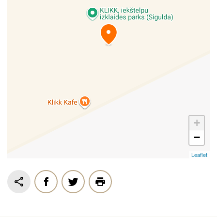
+
−
Leaflet