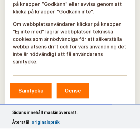
på knappen "Godkänn" eller avvisa genom att
klicka på knappen "Godkänn inte".
Om webbplatsanvändaren klickar på knappen
"Ej inte med" lagrar webbplatsen tekniska
cookies som är nödvändiga för att säkerställa
webbplatsens drift och för vars användning det
inte är nödvändigt att få användarens
samtycke.
Samtycka
Oense
© Sigulda kommun, 2026.
Utvecklad av
COSMODROME
Sidans innehåll maskinöversatt.
Återställ
originalspråk