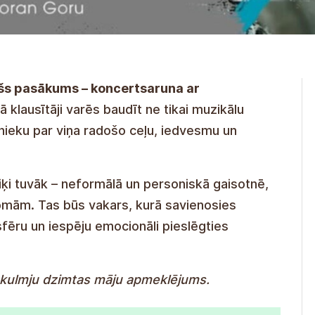
ašs pasākums – koncertsaruna ar
 klausītāji varēs baudīt ne tikai muzikālu
nieku par viņa radošo ceļu, iedvesmu un
ķi tuvāk – neformālā un personiskā gaisotnē,
omām. Tas būs vakars, kurā savienosies
fēru un iespēju emocionāli pieslēgties
Skulmju dzimtas māju apmeklējums.