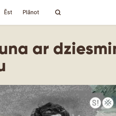
Ēst
Plānot
una ar dziesmi
u