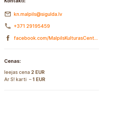
Kontakti:
kn.malpils@sigulda.lv
+371 29195459
facebook.com/MalpilsKulturasCentrs?locale=lv_LV
Cenas:
Ieejas cena
2 EUR
Ar S! karti –
1 EUR