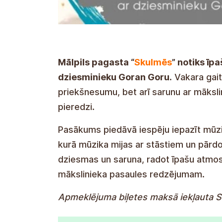
Mālpils pagasta “
Skulmēs
” notiks īp
dziesminieku Goran Goru.
Vakara gaitā
priekšnesumu, bet arī sarunu ar māksli
pieredzi.
Pasākums piedāvā iespēju iepazīt mūzi
kurā mūzika mijas ar stāstiem un pārd
dziesmas un saruna, radot īpašu atmos
mākslinieka pasaules redzējumam.
Apmeklējuma biļetes maksā iekļauta 