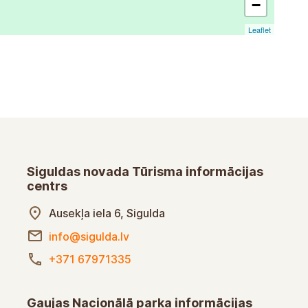
−
Leaflet
Siguldas novada Tūrisma informācijas
centrs
Ausekļa iela 6, Sigulda
info@sigulda.lv
+371 67971335
Gaujas Nacionālā parka informācijas