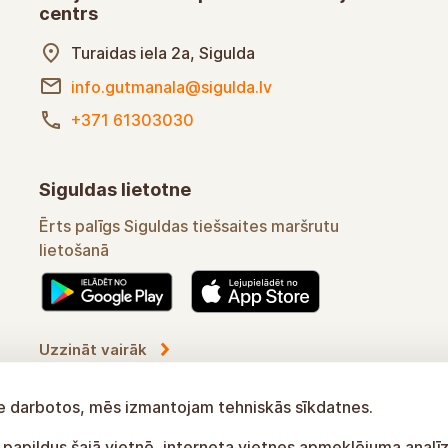
centrs
Turaidas iela 2a, Sigulda
info.gutmanala@sigulda.lv
+371 61303030
Siguldas lietotne
Ērts palīgs Siguldas tiešsaites maršrutu
lietošanā
Uzzināt vairāk
tne darbotos, mēs izmantojam tehniskās sīkdatnes.
 papildus šajā vietnē, interneta vietnes apmeklējuma analīz