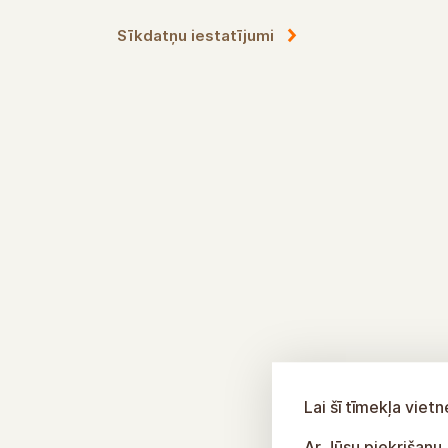
Sīkdatņu iestatījumi
Lai šī tīmekļa vie
Ar Jūsu piekrišanu,