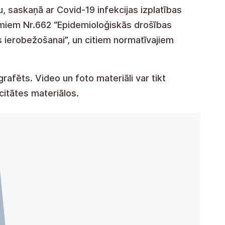
u, saskaņā ar Covid-19 infekcijas izplatības
miem Nr.662 “Epidemioloģiskās drošības
s ierobežošanai”, un citiem normatīvajiem
rafēts. Video un foto materiāli var tikt
citātes materiālos.