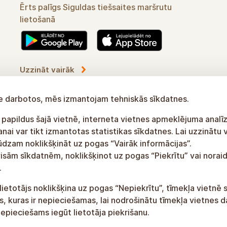
Ērts palīgs Siguldas tiešsaites maršrutu
lietošanā
Uzzināt vairāk
tne darbotos, mēs izmantojam tehniskās sīkdatnes.
 papildus šajā vietnē, interneta vietnes apmeklējuma analīz
ai var tikt izmantotas statistikas sīkdatnes. Lai uzzinātu 
lūdzam noklikšķināt uz pogas “Vairāk informācijas”.
visām sīkdatnēm, noklikšķinot uz pogas “Piekrītu” vai noraid
.
lietotājs noklikšķina uz pogas “Nepiekrītu”, tīmekļa vietnē 
, kuras ir nepieciešamas, lai nodrošinātu tīmekļa vietnes d
epieciešams iegūt lietotāja piekrišanu.