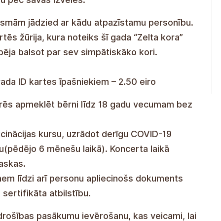
esmām jādzied ar kādu atpazīstamu personību.
ēs žūrija, kura noteiks šī gada “Zelta kora”
spēja balsot par sev simpātiskāko kori.
ada ID kartes īpašniekiem – 2.50 eiro
arēs apmeklēt bērni līdz 18 gadu vecumam bez
kcinācijas kursu, uzrādot derīgu COVID-19
tu(pēdējo 6 mēnešu laikā). Koncerta laikā
askas.
ņem līdzi arī personu apliecinošs dokuments
 sertifikāta atbilstību.
 drošības pasākumu ievērošanu, kas veicami, lai