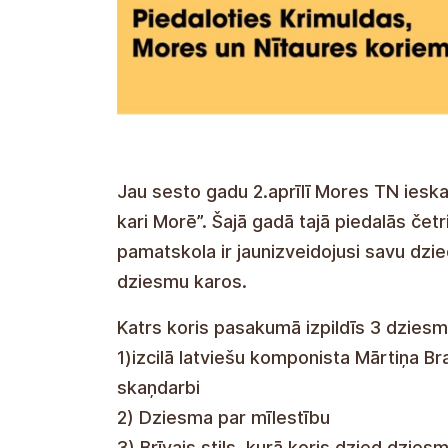
Jau sesto gadu 2.aprīlī Mores TN ieska
kari Morē”. Šajā gadā tajā piedalās čet
pamatskola ir jaunizveidojusi savu dzie
dziesmu karos.
Katrs koris pasakumā izpildīs 3 dzies
1)izcilā latviešu komponista Mārtiņa Br
skaņdarbi
2) Dziesma par mīlestību
3) Brīvais stils, kurā koris dzied dzies