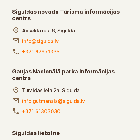
Siguldas novada Tūrisma informācijas
centrs
Ausekļa iela 6, Sigulda
info@sigulda.lv
+371 67971335
Gaujas Nacionālā parka informācijas
centrs
Turaidas iela 2a, Sigulda
info.gutmanala@sigulda.lv
+371 61303030
Siguldas lietotne