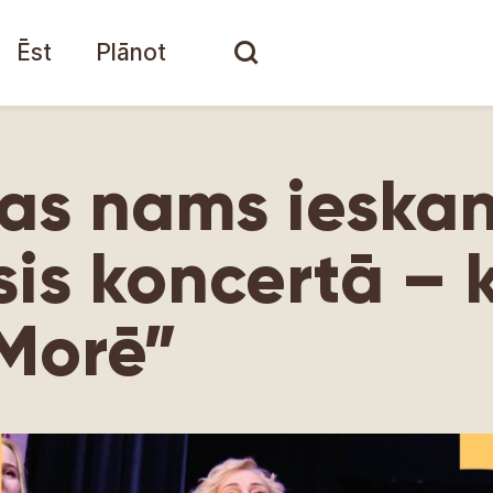
Ēst
Plānot
as nams ieska
lsis koncertā –
 Morē”