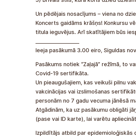
Un pēdējais nosacījums – viena no dzi
Koncerts gaidāms krāšņs! Konkursu vērt
titula ieguvējus. Arī skatītājiem būs ie
__________________
Ieeja pasākumā 3.00 eiro, Siguldas nov
Pasākums notiek “Zaļajā” režīmā, to v
Covid-19 sertifikāta.
Un pieaugušajiem, kas veikuši pilnu va
vakcinācijas vai izslimošanas sertifikā
personām no 7 gadu vecuma jānēsā m
Atgādinām, ka uz pasākumu obligāti jā
(pase vai ID karte), lai varētu apliecināt
Izpildītājs atbild par epidemioloģiskās