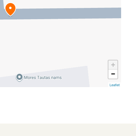
+
−
Leaflet