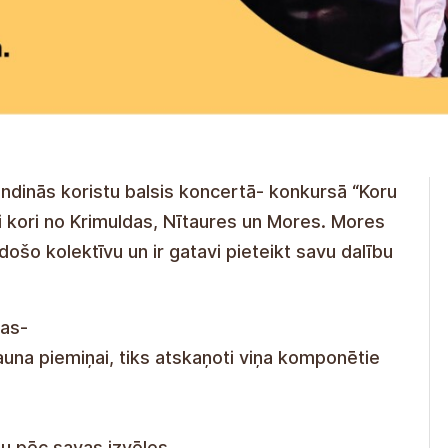
ndinās koristu balsis koncertā- konkursā “Koru
ri kori no Krimuldas, Nītaures un Mores. Mores
došo kolektīvu un ir gatavi pieteikt savu dalību
mas-
auna piemiņai, tiks atskaņoti viņa komponētie
mu pēc savas izvēles.