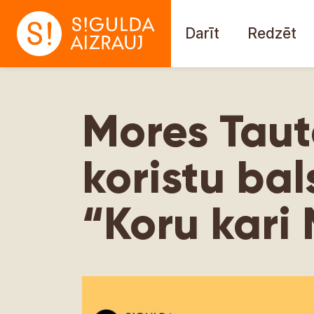
Darīt
Redzēt
Mores Taut
koristu ba
“Koru kari