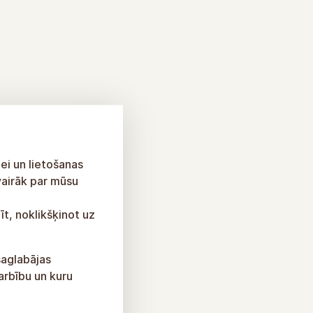
ei un lietošanas
vairāk par mūsu
īt, noklikšķinot uz
saglabājas
arbību un kuru