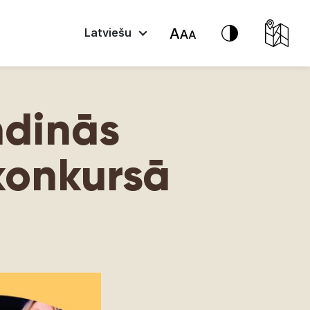
Latviešu
ndinās
 konkursā