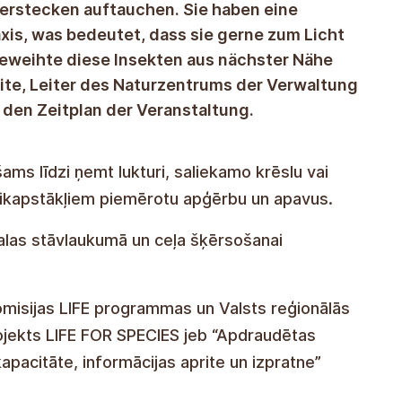
erstecken auftauchen. Sie haben eine
xis, was bedeutet, dass sie gerne zum Licht
eweihte diese Insekten aus nächster Nähe
aite, Leiter des Naturzentrums der Verwaltung
 den Zeitplan der Veranstaltung.
ilzunehmen, ist es notwendig, eine
eine Decke für bequemeres Sitzen
e auszuwählen, die an die
platz von Gutmanis zu parken und den
ählen, um die Straße zu überqueren.
m LIFE-Programm der Europäischen Kommission
ntwicklungsagentur mitfinanzierten Projekt