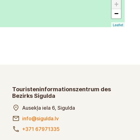
+
−
Leaflet
Touristeninformationszentrum des
Bezirks Sigulda
GIS-Straße 6, Sigulda
info@sigulda.lv