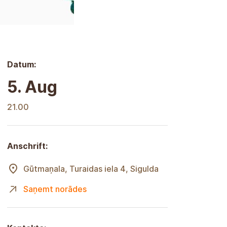
Datum:
5. August
21.00
Anschrift:
Gūtmaņala, Turaidasstraße 4,
Sigulda
Hinweise erhalten