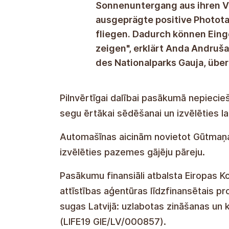
Sonnenuntergang aus ihren V
ausgeprägte positive Photota
fliegen. Dadurch können Eing
zeigen", erklärt Anda Andruš
des Nationalparks Gauja, über
Um vollständig an der Veranstaltung te
Taschenlampe, einen Klappstuhl oder 
mitzunehmen sowie Kleidung und Schuh
Wetterbedingungen angepasst sind.
Wir bitten Sie, Ihr Auto auf dem Park
unterirdischen Fußgängerüberweg zu w
Die Veranstaltung wird finanziell vo
und dem von der Staatlichen Regionale