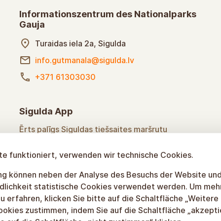
+371 67971335
Informationszentrum des Nationalparks
Gauja
Turaidas iela 2a, Sigulda
info.gutmanala@sigulda.lv
+371 61303030
Sigulda App
e funktioniert, verwenden wir technische Cookies.
Ērts palīgs Siguldas tiešsaites maršrutu
lietošanā
gung können neben der Analyse des Besuchs der Website un
dlichkeit statistische Cookies verwendet werden. Um meh
u erfahren, klicken Sie bitte auf die Schaltfläche „Weitere
ookies zustimmen, indem Sie auf die Schaltfläche „akzepti
Uzzināt vairāk