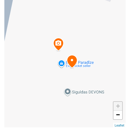
+
−
Leaflet