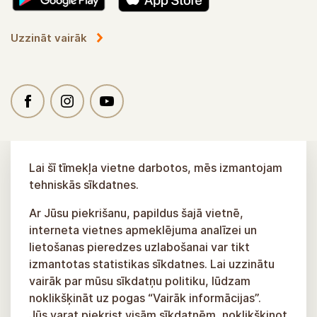
Uzzināt vairāk
Lai šī tīmekļa vietne darbotos, mēs izmantojam
tehniskās sīkdatnes.
Ar Jūsu piekrišanu, papildus šajā vietnē,
interneta vietnes apmeklējuma analīzei un
lietošanas pieredzes uzlabošanai var tikt
izmantotas statistikas sīkdatnes. Lai uzzinātu
vairāk par mūsu sīkdatņu politiku, lūdzam
noklikšķināt uz pogas “Vairāk informācijas”.
Jūs varat piekrist visām sīkdatnēm, noklikšķinot