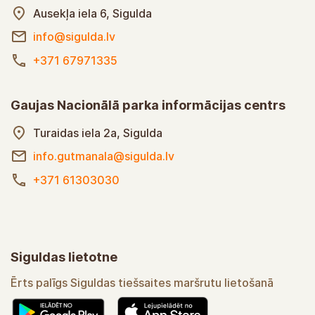
Ausekļa iela 6, Sigulda
info@sigulda.lv
+371 67971335
Gaujas Nacionālā parka informācijas centrs
Turaidas iela 2a, Sigulda
info.gutmanala@sigulda.lv
+371 61303030
Siguldas lietotne
Ērts palīgs Siguldas tiešsaites maršrutu lietošanā