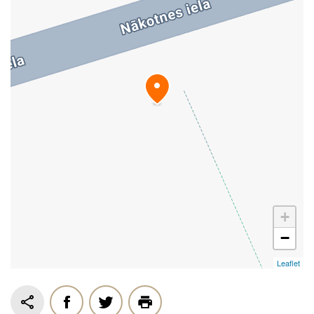
+
−
Leaflet