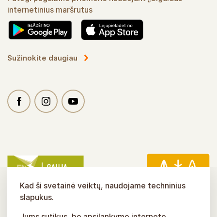
internetinius maršrutus
Sužinokite daugiau
Kad ši svetainė veiktų, naudojame techninius
slapukus.
Jums sutikus, be apsilankymo interneto