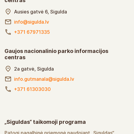
centras
Ausies gatvė 6, Sigulda
info@sigulda.lv
+371 67971335
Gaujos nacionalinio parko informacijos
centras
2a gatvė, Sigulda
info.gutmanala@sigulda.lv
+371 61303030
„Siguldas“ taikomoji programa
Patogi pagalbinė priemonė naudojant „Siguldas“