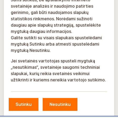
svetainėje analizės ir naudojimo patirties
gerinimo, gali būti naudojamos slapukų
statistikos rinkmenos. Norėdami sužinoti
daugiau apie slapukų strategiją, spustelėkite
mygtuką daugiau informacijos.
Galite sutikti su visais slapukais spustelėdami
mygtuką Sutinku arba atmesti spustelėdami
mygtuką Nesutinku.
Jei svetainės vartotojas spusteli mygtuką
„nesutikimas“, svetainėje saugomi techniniai
slapukai, kurių reikia svetainės veikimui
užtikrinti ir kuriems nereikia vartotojo sutikimo.
Sutinku
Nesutinku
© Siguldos savivaldybė, 2026 m.