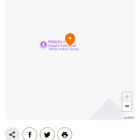
+
−
Leaflet