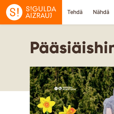
Tehdä
Nähdä
Pääsiäishi