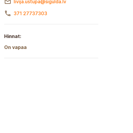
livija.ustupa@sigulda.lv
371 27737303
Hinnat:
On vapaa