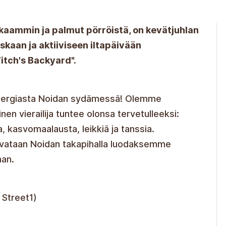
kaammin ja palmut pörröistä, on kevätjuhlan
kaan ja aktiiviseen iltapäivään
itch's Backyard".
energiasta Noidan sydämessä! Olemme
nen vierailija tuntee olonsa tervetulleeksi:
, kasvomaalausta, leikkiä ja tanssia.
Tavataan Noidan takapihalla luodaksemme
an.
 Street1)