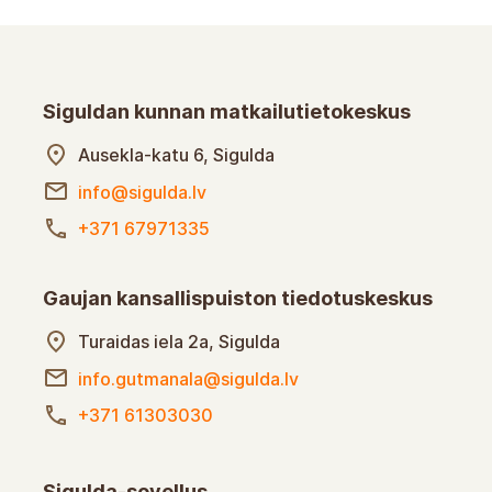
Siguldan kunnan matkailutietokeskus
Ausekla-katu 6, Sigulda
info@sigulda.lv
+371 67971335
Gaujan kansallispuiston tiedotuskeskus
Turaidas-katu 2a, Sigulda
info.gutmanala@sigulda.lv
+371 61303030
Sigulda-sovellus