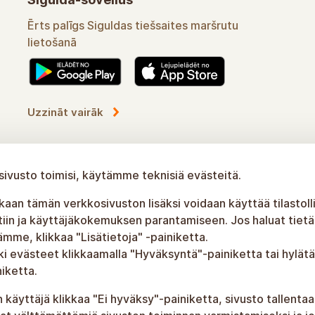
Kätevä apulainen Siguldan verkkoreittien
käytössä
Opi lisää
ivusto toimisi, käytämme teknisiä evästeitä.
an tämän verkkosivuston lisäksi voidaan käyttää tilastolli
tiin ja käyttäjäkokemuksen parantamiseen. Jos haluat tietää
me, klikkaa "Lisätietoja" -painiketta.
ki evästeet klikkaamalla "Hyväksyntä"-painiketta tai hylätä
iketta.
käyttäjä klikkaa "Ei hyväksy"-painiketta, sivusto tallentaa