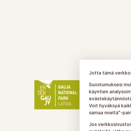
Jotta tämä verkkos
Suostumuksesi muka
käyntien analysoin
evästekäytännöstäm
Voit hyväksyä kaik
samaa mieltä"-pain
Jos verkkosivuston 