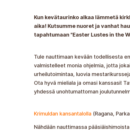
Kun kevätaurinko alkaa lämmetä kirk
aika! Kutsumme nuoret ja vanhat haus
tapahtumaan "Easter Lustes in the W
Tule nauttimaan kevään todellisesta 
valmistelleet monia ohjelmia, jotta jokai
urheilutoimintaa, luovia mestarikursseja
Ota hyvä mieliala ja omasi kanssasi! 
yhdessä unohtumattoman joulutunnelm
Krimuldan kansantalolla
(Ragana, Parka
Nähdään nauttimassa pääsiäishimoista