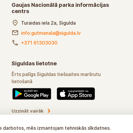
Gaujas Nacionālā parka informācijas
centrs
Turaidas iela 2a, Sigulda
info.gutmanala@sigulda.lv
+371 61303030
Siguldas lietotne
Ērts palīgs Siguldas tiešsaites maršrutu
lietošanā
Uzzināt vairāk
tne darbotos, mēs izmantojam tehniskās sīkdatnes.