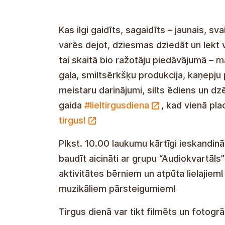
Kas ilgi gaidīts, sagaidīts – jaunais, sv
varēs dejot, dziesmas dziedāt un lekt 
tai skaitā bio ražotāju piedāvājumā – ma
gaļa, smiltsērkšķu produkcija, kaņepju
meistaru darinājumi, silts ēdiens un dz
gaida
#lieltirgusdiena
, kad vienā pla
tirgus!
Plkst. 10.00 laukumu kārtīgi ieskandinās
baudīt aicināti ar grupu “Audiokvartāls”
aktivitātes bērniem un atpūta lielajiem
muzikāliem pārsteigumiem!
Tirgus dienā var tikt filmēts un fotogrā