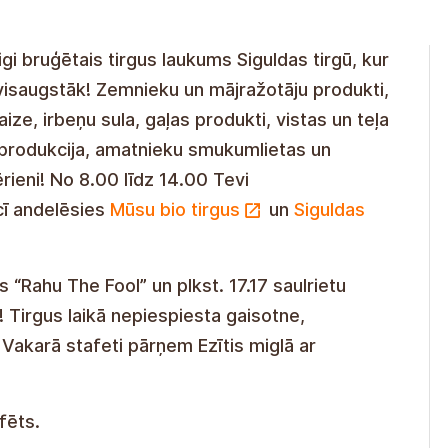
aigi bruģētais tirgus laukums Siguldas tirgū, kur
visaugstāk! Zemnieku un mājražotāju produkti,
ize, irbeņu sula, gaļas produkti, vistas un teļa
 produkcija, amatnieku smukumlietas un
ērieni! No 8.00 līdz 14.00 Tevi
cī andelēsies
Mūsu bio tirgus
un
Siguldas
 “Rahu The Fool” un plkst. 17.17 saulrietu
! Tirgus laikā nepiespiesta gaisotne,
! Vakarā stafeti pārņem Ezītis miglā ar
fēts.