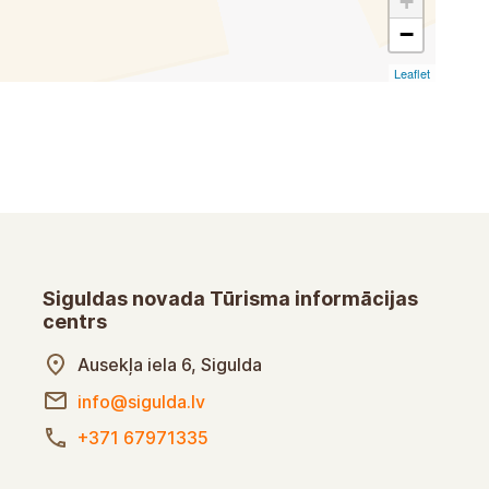
+
−
Leaflet
Siguldas novada Tūrisma informācijas
centrs
Ausekļa iela 6, Sigulda
info@sigulda.lv
+371 67971335