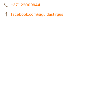
+371 22009944
facebook.com/siguldastirgus