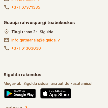
+371 67971335
Guauja rahvuspargi teabekeskus
Türgi tänav 2a, Sigulda
info.gutmanala@sigulda.lv
+371 61303030
Sigulda rakendus
Mugav abi Sigulda sidusmarsruutide kasutamisel
Lisateave