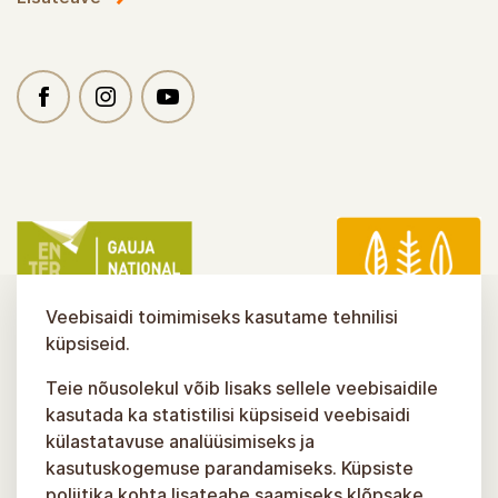
Veebisaidi toimimiseks kasutame tehnilisi
küpsiseid.
Teie nõusolekul võib lisaks sellele veebisaidile
kasutada ka statistilisi küpsiseid veebisaidi
külastatavuse analüüsimiseks ja
kasutuskogemuse parandamiseks. Küpsiste
poliitika kohta lisateabe saamiseks klõpsake