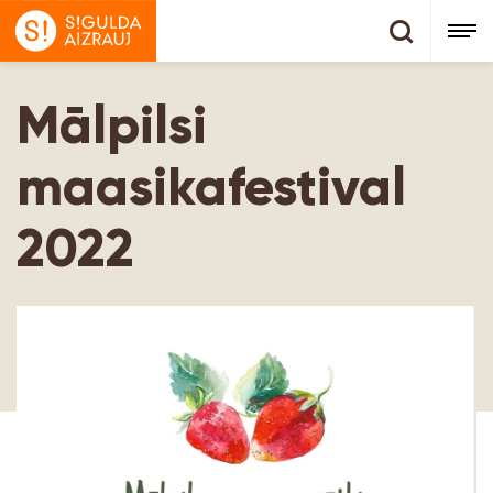
Mālpilsi
maasikafestival
2022