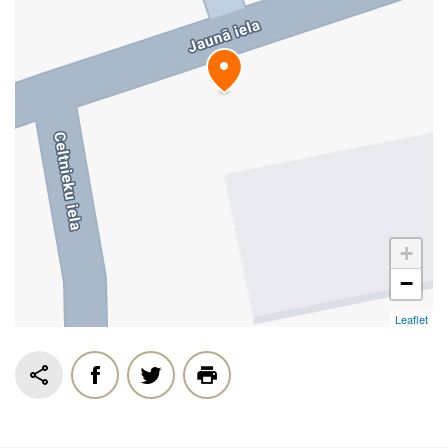
+
−
Leaflet