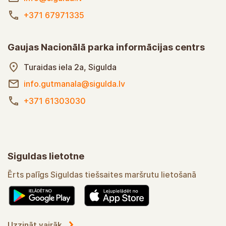
+371 67971335
Gaujas Nacionālā parka informācijas centrs
Turaidas iela 2a, Sigulda
info.gutmanala@sigulda.lv
+371 61303030
Siguldas lietotne
Ērts palīgs Siguldas tiešsaites maršrutu lietošanā
Uzzināt vairāk