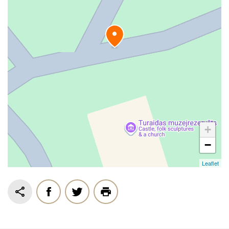
+
−
Leaflet