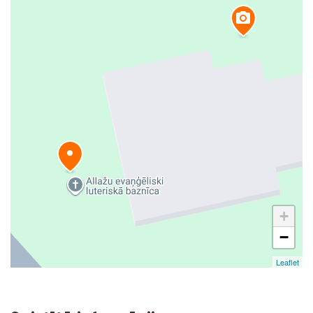
+
−
Leaflet