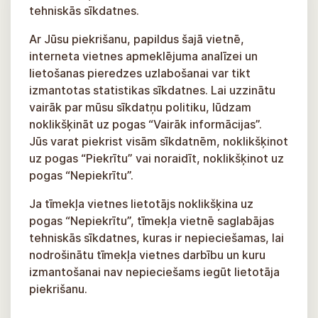
tehniskās sīkdatnes.
Ar Jūsu piekrišanu, papildus šajā vietnē,
interneta vietnes apmeklējuma analīzei un
lietošanas pieredzes uzlabošanai var tikt
izmantotas statistikas sīkdatnes. Lai uzzinātu
vairāk par mūsu sīkdatņu politiku, lūdzam
noklikšķināt uz pogas “Vairāk informācijas”.
Jūs varat piekrist visām sīkdatnēm, noklikšķinot
uz pogas “Piekrītu” vai noraidīt, noklikšķinot uz
pogas “Nepiekrītu”.
Ja tīmekļa vietnes lietotājs noklikšķina uz
pogas “Nepiekrītu”, tīmekļa vietnē saglabājas
tehniskās sīkdatnes, kuras ir nepieciešamas, lai
nodrošinātu tīmekļa vietnes darbību un kuru
izmantošanai nav nepieciešams iegūt lietotāja
piekrišanu.