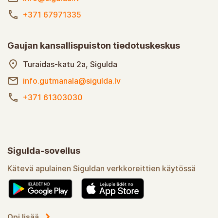
+371 67971335
Gaujan kansallispuiston tiedotuskeskus
Turaidas-katu 2a, Sigulda
info.gutmanala@sigulda.lv
+371 61303030
Sigulda-sovellus
Kätevä apulainen Siguldan verkkoreittien käytössä
Opi lisää