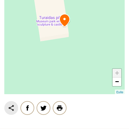
+
−
Esite