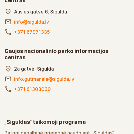
centras
Ausies gatvė 6, Sigulda
info@sigulda.lv
+371 67971335
Gaujos nacionalinio parko informacijos
centras
2a gatvė, Sigulda
info.gutmanala@sigulda.lv
+371 61303030
„Siguldas“ taikomoji programa
Patogi pagalbinė priemonė naudojant „Siguldas“