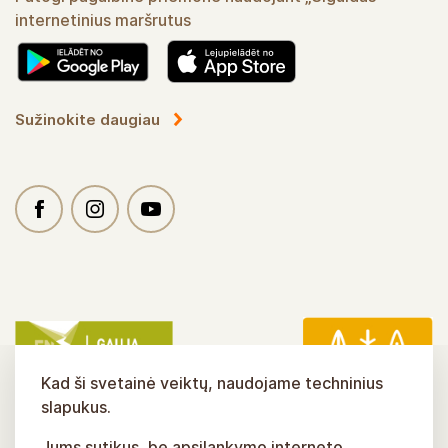
internetinius maršrutus
Sužinokite daugiau
Kad ši svetainė veiktų, naudojame techninius
slapukus.
Jums sutikus, be apsilankymo interneto