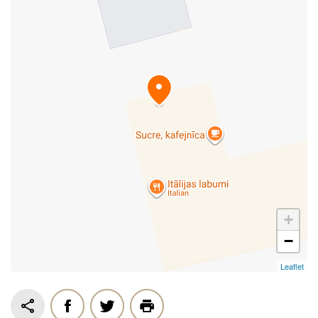
+
−
Leaflet