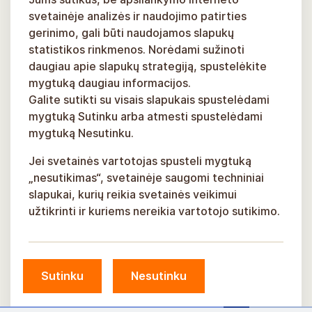
svetainėje analizės ir naudojimo patirties
gerinimo, gali būti naudojamos slapukų
statistikos rinkmenos. Norėdami sužinoti
daugiau apie slapukų strategiją, spustelėkite
mygtuką daugiau informacijos.
Galite sutikti su visais slapukais spustelėdami
mygtuką Sutinku arba atmesti spustelėdami
mygtuką Nesutinku.
Jei svetainės vartotojas spusteli mygtuką
„nesutikimas“, svetainėje saugomi techniniai
slapukai, kurių reikia svetainės veikimui
užtikrinti ir kuriems nereikia vartotojo sutikimo.
Sutinku
Nesutinku
© Siguldos savivaldybė, 2026 m.