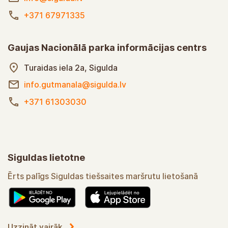
+371 67971335
Gaujas Nacionālā parka informācijas centrs
Turaidas iela 2a, Sigulda
info.gutmanala@sigulda.lv
+371 61303030
Siguldas lietotne
Ērts palīgs Siguldas tiešsaites maršrutu lietošanā
Uzzināt vairāk