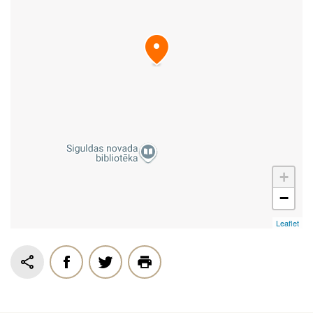
+
−
Leaflet