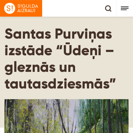
Santas Purviņas
izstāde “Ūdeņi –
gleznās un
tautasdziesmās”